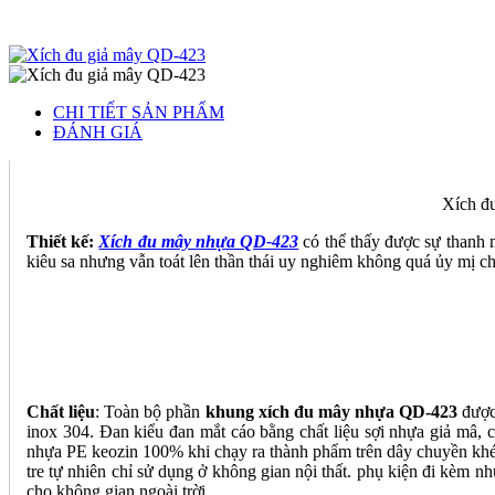
CHI TIẾT SẢN PHẨM
ĐÁNH GIÁ
Xích đu
Thiết kế:
Xích đu mây nhựa QD-423
có thể thấy được sự thanh m
kiêu sa nhưng vẫn toát lên thần thái uy nghiêm không quá ủy mị chí
Chất liệu
: Toàn bộ phần
khung xích đu mây nhựa QD-423
được 
inox 304. Đan kiểu đan mắt cáo bằng chất liệu sợi nhựa giả mâ, c
nhựa PE keozin 100% khi chạy ra thành phẩm trên dây chuyền khép 
tre tự nhiên chỉ sử dụng ở không gian nội thất. phụ kiện đi kè
cho không gian ngoài trời.