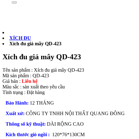
Sản phẩm
0902073879
XÍCH ĐU
Xích đu giả mây QD-423
Xích đu giả mây QD-423
Tên sản phẩm :
Xích đu giả mây QD-423
Mã sản phẩm :
QD-423
Giá bán :
Liên hệ
Màu sắc :
sản xuất theo yêu cầu
Tình trạng :
Đặt hàng
Bảo Hành:
12 THÁNG
Xuất xứ:
CÔNG TY TNHH NỘI THẤT QUANG ĐÔNG
Thông số kỹ thuật:
DÀI RỘNG CAO
Kích thước giỏ ngồi :
120*76*130CM