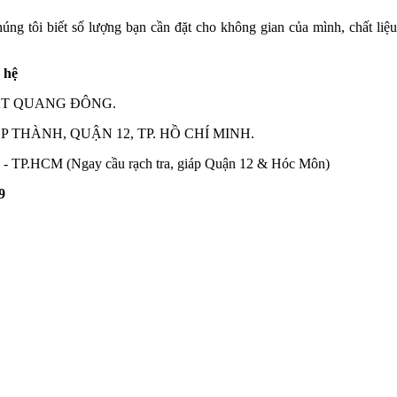
húng tôi biết số lượng bạn cần đặt cho không gian của mình, chất li
n hệ
ẤT QUANG ĐÔNG.
 THÀNH, QUẬN 12, TP. HỒ CHÍ MINH.
.HCM (Ngay cầu rạch tra, giáp Quận 12 & Hóc Môn)
79