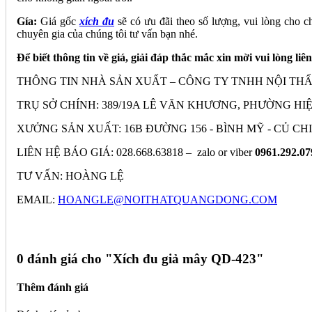
Gía:
Giá gốc
xích đu
sẽ có ưu đãi theo số lượng, vui lòng cho c
chuyên gia của chúng tôi tư vấn bạn nhé.
Để biết thông tin về giá, giải đáp thắc mắc xin mời vui lòng liê
THÔNG TIN NHÀ SẢN XUẤT – CÔNG TY TNHH NỘI TH
TRỤ SỞ CHÍNH: 389/19A LÊ VĂN KHƯƠNG, PHƯỜNG HIỆP
XƯỞNG SẢN XUẤT: 16B ĐƯỜNG 156 - BÌNH MỸ - CỦ CHI - TP
LIÊN HỆ BÁO GIÁ: 028.668.63818 – zalo or viber
0961.292.0
TƯ VẤN: HOÀNG LỆ
EMAIL:
HOANGLE@NOITHATQUANGDONG.COM
0 đánh giá cho "
Xích đu giả mây QD-423"
Thêm đánh giá