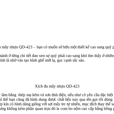
 mây nhựa QD-423 - bạn có muốn sở hữu một thiết kế cao sang quý 
ảnh ở từng chi tiết đan xen sự quý phái cao sang khó tìm thấy ở nhữn
nh là nhờ vào tạo hình ghế mới lạ, gọc cạnh sắc sảo.
Xích đu mây nhựa QD-423
làm bằng thép mạ kẽm và sơn tĩnh điện, nếu như có yêu cầu đặc biệt 
ó thể bạn cũng đã hình dung được chất liệu nay qua tên gọi rồi đúng 
kín có hình dáng giống với sợi mây tre tự nhiên, mục đích thay thế 
m nhưng không kém phần quan trọn đó la com bo nệm cao cấp bằng bôn