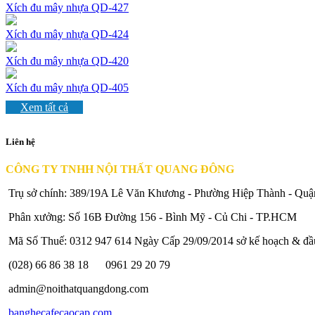
Xích đu mây nhựa QD-427
Xích đu mây nhựa QD-424
Xích đu mây nhựa QD-420
Xích đu mây nhựa QD-405
Xem tất cả
Liên hệ
CÔNG TY TNHH NỘI THẤT QUANG ĐÔNG
Trụ sở chính: 389/19A Lê Văn Khương - Phường Hiệp Thành - Qu
Phân xưởng: Số 16B Đường 156 - Bình Mỹ - Củ Chi - TP.HCM
Mã Số Thuế: 0312 947 614 Ngày Cấp 29/09/2014 sở kế hoạch & đ
(028) 66 86 38 18
0961 29 20 79
admin@noithatquangdong.com
banghecafecaocap.com