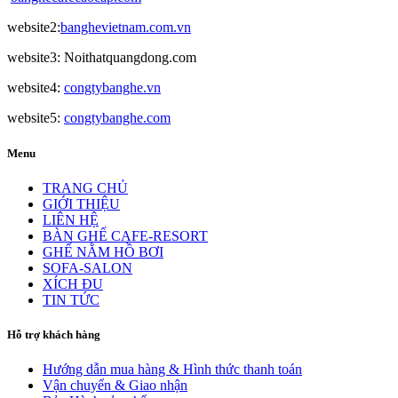
website2:
banghevietnam.com.vn
website3: Noithatquangdong.com
website4:
congtybanghe.vn
website5:
congtybanghe.com
Menu
TRANG CHỦ
GIỚI THIỆU
LIÊN HỆ
BÀN GHẾ CAFE-RESORT
GHẾ NẰM HỒ BƠI
SOFA-SALON
XÍCH ĐU
TIN TỨC
Hỗ trợ khách hàng
Hướng dẫn mua hàng & Hình thức thanh toán
Vận chuyển & Giao nhận