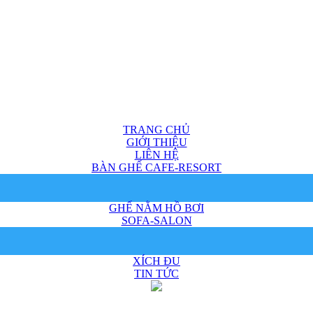
TRANG CHỦ
GIỚI THIỆU
LIÊN HỆ
BÀN GHẾ CAFE-RESORT
GHẾ NẰM HỒ BƠI
SOFA-SALON
XÍCH ĐU
TIN TỨC