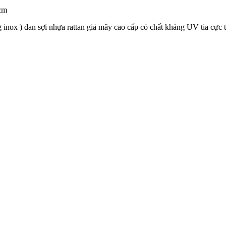
cm
g inox ) đan sợi nhựa rattan giả mây cao cấp có chất kháng UV tia cự