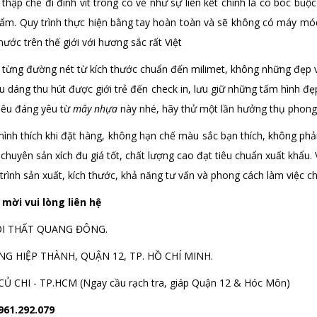
thập che đi đinh vít trông có vẻ như sự liên kết chính là có bóc buộ
hẩm. Quy trình thực hiện bằng tay hoàn toàn và sẽ không có máy móc
ước trên thế giới với hương sắc rất Việt
g, từng đường nét từ kích thước chuẩn đến milimet, không những đẹ
iểu dáng thu hút được giới trẻ đến check in, lưu giữ những tấm hình 
iêu đáng yêu từ
mây nhựa
này nhé, hãy thử một lần hưởng thụ phong 
h thích khi đặt hàng, không hạn chế màu sắc bạn thích, không phải l
chuyên sản xích đu giá tốt, chất lượng cao đạt tiêu chuẩn xuất khẩu. V
 trình sản xuất, kích thước, khả năng tư vấn và phong cách làm việc c
 mời vui lòng liên hệ
ỘI THẤT QUANG ĐÔNG.
G HIỆP THÀNH, QUẬN 12, TP. HỒ CHÍ MINH.
CHI - TP.HCM (Ngay cầu rạch tra, giáp Quận 12 & Hóc Môn)
961.292.079