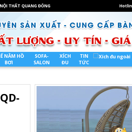
 NỘI THẤT QUANG ĐÔNG
Hotli
Ế NẰM HỒ
SOFA-
XÍCH
TIN
BƠI
SALON
ĐU
TỨC
 QD-