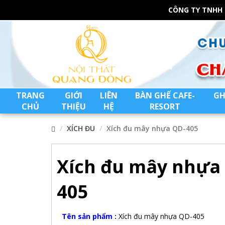
CÔNG TY TNHH
TRANG
GIỚI
LIÊN
BÀN GHẾ CAFE-
GH
CHỦ
THIỆU
HỆ
RESORT
XÍCH ĐU
Xích đu mây nhựa QD-405
Xích đu mây nhựa
405
Tên sản phẩm :
Xích đu mây nhựa QD-405