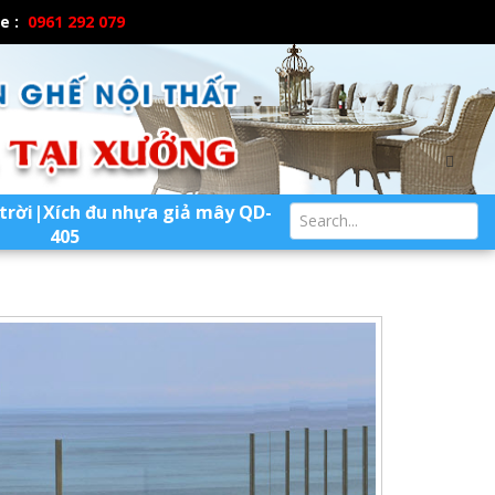
ne :
0961 292 079