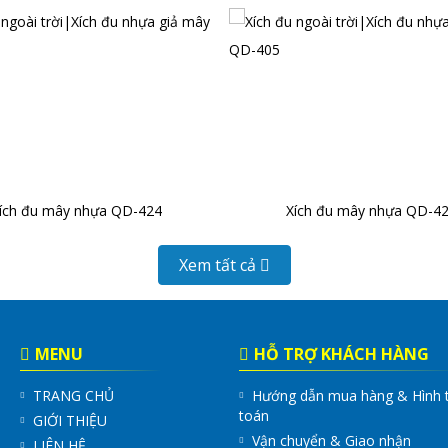
ích đu mây nhựa QD-424
Xích đu mây nhựa QD-4
Xem tất cả
MENU
HỖ TRỢ KHÁCH HÀNG
TRANG CHỦ
Hướng dẫn mua hàng & Hình 
toán
GIỚI THIỆU
Vận chuyển & Giao nhận
LIÊN HỆ