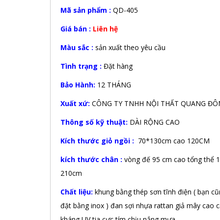
Mã sản phẩm :
QD-405
Giá bán :
Liên hệ
Màu sắc :
sản xuất theo yêu cầu
Tình trạng :
Đặt hàng
Bảo Hành:
12 THÁNG
Xuất xứ:
CÔNG TY TNHH NỘI THẤT QUANG ĐÔ
Thông số kỹ thuật:
DÀI RỘNG CAO
Kích thước giỏ ngồi :
70*130cm cao 120CM
kích thước chân :
vòng đế 95 cm cao tổng thể 
210cm
Chất liệu:
khung bằng thép sơn tĩnh điện ( bạn cũ
đặt bằng inox ) đan sợi nhựa rattan giả mây cao 
kháng UV tia cực tím chịu nắng mưa