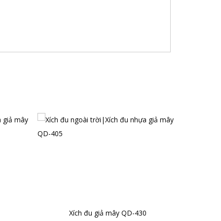
1
Xích đu giả mây QD-430