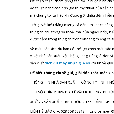
rất chắn chắn, thêm động tác giả là buộc hình chữ 
ảo thuật nâng cao hơn giá trị mỹ thuật của sản p
mà chúng tôi tự hào khi được giới thiệu đến nhiều n
Trở lại với kiểu dáng miệng cá đốn tim khách hàn
thư giãn chú trọng sự thoải mái của người ngồi, k
được nằm trong thư giãn trong khoang miệng cá s
Về màu sắc xích đu bạn có thể lựa chọn màu sắc mìn
vì với nhà sản xuất Nội Thất Quang Đông là đơn vị 
sản xuất
xích đu mây nhựa QD-405
tự tin về quy
Để biết thông tin về giá, giải đáp thắc mắc xin
THÔNG TIN NHÀ SẢN XUẤT – CÔNG TY TNHH N
TRỤ SỞ CHÍNH: 389/19A LÊ VĂN KHƯƠNG, PHƯỜN
XƯỞNG SẢN XUẤT: 16B ĐƯỜNG 156 - BÌNH MỸ - CỦ 
LIÊN HỆ BÁO GIÁ: 028.668.63818 – zalo or viber
0