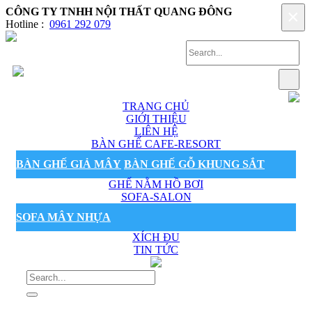
CÔNG TY TNHH NỘI THẤT QUANG ĐÔNG
×
Hotline :
0961 292 079
TRANG CHỦ
GIỚI THIỆU
LIÊN HỆ
BÀN GHẾ CAFE-RESORT
BÀN GHẾ GIẢ MÂY
BÀN GHẾ GỖ KHUNG SẮT
GHẾ NẰM HỒ BƠI
SOFA-SALON
SOFA MÂY NHỰA
XÍCH ĐU
TIN TỨC
Sản phẩm