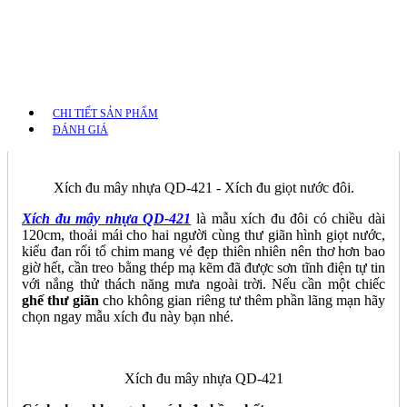
CHI TIẾT SẢN PHẨM
ĐÁNH GIÁ
Xích đu mây nhựa QD-421 - Xích đu giọt nước đôi.
Xích đu mây nhựa QD-421
là mẫu xích đu đôi có chiều dài
120cm, thoải mái cho hai người cùng thư giãn hình giọt nước,
kiểu đan rối tổ chim mang vẻ đẹp thiên nhiên nên thơ hơn bao
giờ hết, cần treo bằng thép mạ kẽm đã được sơn tĩnh điện tự tin
với nắng thử thách năng mưa ngoài trời. Nếu cần một chiếc
ghế thư giãn
cho không gian riêng tư thêm phần lãng mạn hãy
chọn ngay mẫu xích đu này bạn nhé.
Xích đu mây nhựa QD-421