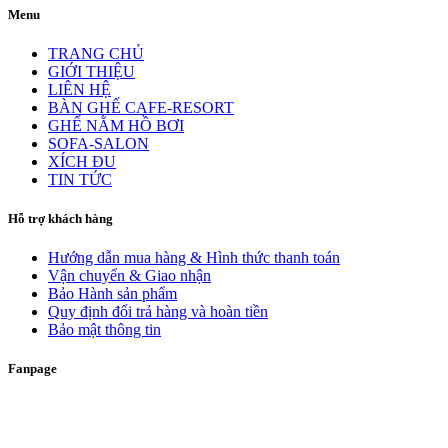
Menu
TRANG CHỦ
GIỚI THIỆU
LIÊN HỆ
BÀN GHẾ CAFE-RESORT
GHẾ NẰM HỒ BƠI
SOFA-SALON
XÍCH ĐU
TIN TỨC
Hỗ trợ khách hàng
Hướng dẫn mua hàng & Hình thức thanh toán
Vận chuyển & Giao nhận
Bảo Hành sản phẩm
Quy định đổi trả hàng và hoàn tiền
Bảo mật thông tin
Fanpage