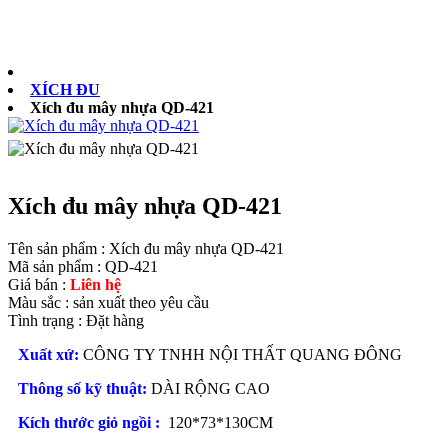
0902073879
XÍCH ĐU
Xích đu mây nhựa QD-421
Xích đu mây nhựa QD-421
Tên sản phẩm :
Xích đu mây nhựa QD-421
Mã sản phẩm :
QD-421
Giá bán :
Liên hệ
Màu sắc :
sản xuất theo yêu cầu
Tình trạng :
Đặt hàng
Xuất xứ:
CÔNG TY TNHH NỘI THẤT QUANG ĐÔNG
Thông số kỹ thuật:
DÀI RỘNG CAO
Kích thước giỏ ngồi :
120*73*130CM