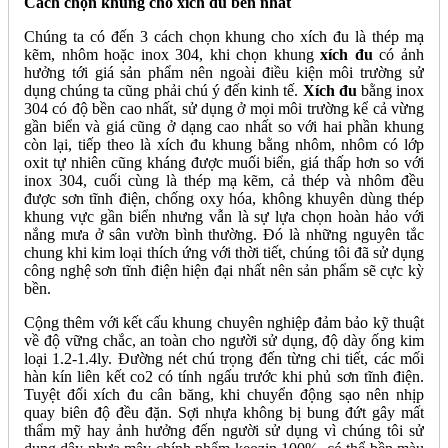
Cách chọn khung cho xích đu bền nhất
Chúng ta có đến 3 cách chọn khung cho xích đu là thép mạ
kẽm, nhôm hoặc inox 304, khi chọn khung
xích đu
có ảnh
hưởng tới giá sản phẩm nên ngoài điều kiện môi trường sử
dụng chúng ta cũng phải chú ý đến kinh tế.
Xích đu
bằng inox
304 có độ bền cao nhất, sử dụng ở mọi môi trường kể cả vừng
gần biển và giá cũng ở dạng cao nhất so với hai phần khung
còn lại, tiếp theo là xích đu khung bằng nhôm, nhôm có lớp
oxit tự nhiên cũng kháng được muối biển, giá thấp hơn so với
inox 304, cuối cùng là thép mạ kẽm, cả thép và nhôm đều
được sơn tĩnh điện, chống oxy hóa, không khuyên dùng thép
khung vực gần biển nhưng vẫn là sự lựa chọn hoàn hảo với
nắng mưa ở sân vườn bình thường. Đó là những nguyên tắc
chung khi kim loại thích ứng với thời tiết, chúng tôi đã sử dụng
công nghệ sơn tĩnh điện hiện đại nhất nên sản phẩm sẽ cực kỳ
bền.
Cộng thêm với kết cấu khung chuyên nghiệp đảm bảo kỹ thuật
về độ vững chắc, an toàn cho người sử dụng, độ dày ống kim
loại 1.2-1.4ly. Đường nét chú trọng đến từng chi tiết, các mối
hàn kín liên kết co2 có tính ngấu trước khi phủ sơn tĩnh điện.
Tuyệt đối xích đu cân băng, khi chuyển động sạo nên nhịp
quay biên độ đều đặn. Sợi nhựa không bị bung đứt gây mất
thẩm mỹ hay ảnh hưởng đến người sử dụng vì chúng tôi sử