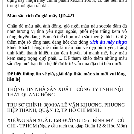
dụng dây nhựa mây chính phẩm keozin 100%, có thể bền màu
trong thời gian rất dài.
Màu sắc xích đu giả mây QD-421
Chân đế màu nâu ánh đồng, giỏ ngồi màu nâu socola đậm đà
như hương vị tình yêu ngọt ngoài, phối nệm trắng kem vô
cùng duyên dáng. Bạn có thể chọn màu sắc theo ý thích. Gợi ý
thêm một số tông màu đang hót cho dòng
xích đu mây nhựa
khiến khách hàng mê mẩn là màu nâu vẻ đẹp bình yên, trắng
tinh khôi thanh khiết, màu đen huyến bí mạnh mẽ, hay màu
kem sang trọng quý phải..... Để tham khảo thêm những màu
sắc đẹp mơi bạn liên hệ để đươc tư vấn qua địa chỉ bên dưới.
Để biết thông tin về giá, giải đáp thắc mắc xin mời vui lòng
liên hệ
THÔNG TIN NHÀ SẢN XUẤT – CÔNG TY TNHH NỘI
THẤT QUANG ĐÔNG.
TRỤ SỞ CHÍNH: 389/19A LÊ VĂN KHƯƠNG, PHƯỜNG
HIỆP THÀNH, QUẬN 12, TP. HỒ CHÍ MINH.
XƯỞNG SẢN XUẤT: 16B ĐƯỜNG 156 - BÌNH MỸ - CỦ
CHI - TP.HCM (Ngay cầu rạch tra, giáp Quận 12 & Hóc Môn)