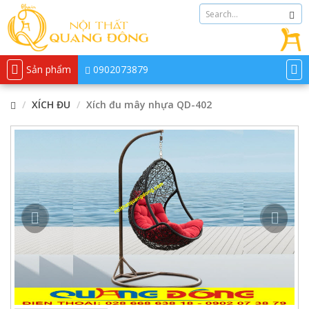
Sản phẩm
0902073879
XÍCH ĐU
Xích đu mây nhựa QD-402