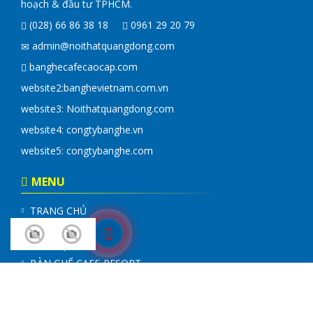
hoạch & đầu tư TPHCM.
(028) 66 86 38 18
0961 29 20 79
admin@noithatquangdong.com
banghecafecaocap.com
website2:
banghevietnam.com.vn
website3: Noithatquangdong.com
website4:
congtybanghe.vn
website5:
congtybanghe.com
MENU
TRANG CHỦ
GIỚI THIỆU
LIÊN HỆ
BÀN GHẾ CAFE-RESORT
GHẾ NẰM HỒ BƠI
SOFA-SALON