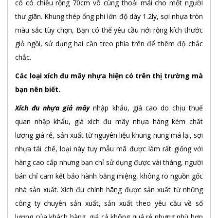
có có chiều rộng 70cm vô cùng thoải mái cho một người
thư giãn. Khung thép ống phi lớn độ dày 1.2ly, sợi nhựa tròn
màu sắc tùy chọn, Bạn có thể yêu cầu nới rộng kích thước
giỏ ngồi, sử dụng hai cần treo phía trên để thêm độ chắc
chắc.
Các loại xích đu mây nhựa hiện có trên thị trường mà
bạn nên biết.
Xích đu nhựa giả mây
nhập khẩu, giá cao do chịu thuế
quan nhập khẩu, giá xích đu mây nhựa hàng kém chất
lượng giá rẻ, sản xuất từ nguyên liệu khung nung má lại, sợi
nhựa tái chế, loại này tuy mẫu mã được làm rất giống với
hàng cao cấp nhưng bạn chỉ sử dụng được vài tháng, người
bán chỉ cam kết bảo hành bằng miệng, không rõ nguồn gốc
nhà sản xuất. Xích đu chính hãng được sản xuất từ những
công ty chuyên sản xuất, sản xuất theo yêu cầu về số
lượng của khách hàng, giá cả không quá rẻ nhưng phù hợp