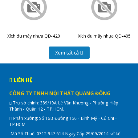
Xích đu mây nhựa QD-420
Xích đu mây nhựa QD-405
Xem tất cả
LIÊN HỆ
CÔNG TY TNHH NỘI THẤT QUANG ĐÔNG
Trụ sở chính: 389/19A Lê Văn Khương - Phường Hiệp
Thành - Quận 12 - TP.HCM.
Phân xưởng: Số 16B Đường 156 - Bình Mỹ - Củ Chi -
TP.HCM
Mã Số Thuế: 0312 947 614 Ngày Cấp 29/09/2014 sở kế