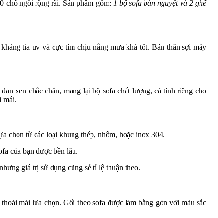
10 chỗ ngồi rộng rãi. Sản phẩm gồm:
1 bộ sofa bàn nguyệt và 2 ghế
 kháng tia uv và cực tím chịu nắng mưa khá tốt. Bản thân sợi mây
đan xen chắc chắn, mang lại bộ sofa chất lượng, cá tính riêng cho
i mái.
ựa chọn từ các loại khung thép, nhôm, hoặc inox 304.
ofa của bạn được bền lâu.
ưng giá trị sử dụng cũng sẻ tỉ lệ thuận theo.
thoải mái lựa chọn. Gối theo sofa được làm bằng gòn với màu sắc