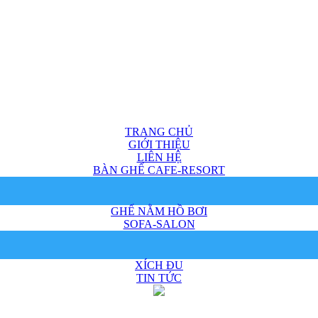
TRANG CHỦ
GIỚI THIỆU
LIÊN HỆ
BÀN GHẾ CAFE-RESORT
GHẾ NẰM HỒ BƠI
SOFA-SALON
XÍCH ĐU
TIN TỨC