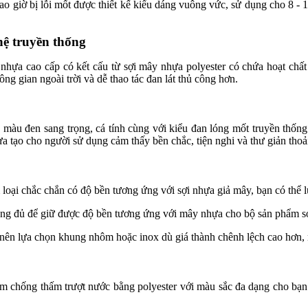
giờ bị lỗi mốt được thiết kế kiểu dáng vuông vức, sử dụng cho 8 - 
ệ truyền thống
 nhựa cao cấp có kết cấu từ sợi mây nhựa polyester có chứa hoạt chất
g gian ngoài trời và dễ thao tác đan lát thủ công hơn.
àu đen sang trọng, cá tính cùng với kiểu đan lóng mốt truyền thống 
a tạo cho người sử dụng cảm thấy bền chắc, tiện nghi và thư giản thoả
loại chắc chắn có độ bền tương ứng với sợi nhựa giả mây, bạn có thể l
cũng đủ để giữ được độ bền tương ứng với mây nhựa cho bộ sản phẩm s
 nên lựa chọn khung nhôm hoặc inox dù giá thành chênh lệch cao hơn, nh
m chống thấm trượt nước bằng polyester với màu sắc đa dạng cho bạn 