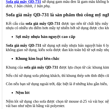
Sofa giả mây QD-731
sử dụng gam màu đen là gam màu không bao 
đơn, 1 bàn chính, 1 bàn phụ.
Sofa giả mây QD-731 là sản phẩm thủ công mỹ ngh
Kết cấu của
sofa giả mây QD-731
được tạo nên từ chất liệu mây
nhựa có nhiều ưu điểm hơn mây tự nhiên bởi sử dụng được cho khôn
Sợi mây nhựa bán nguyệt cao cấp
Sofa giả mây QD-731
sử dụng sợi mây nhựa bán nguyệt bản 6 ly m
không gian sử dụng, kiểu sofa được đan kín toàn bộ từ sợi mây nhự
Khung kim loại bền chắc
Khung của
sofa giả mây QD-731
được lựa chọn từ các khung kim 
Nếu chỉ sử dụng sofa phòng khách, thì khung thép sơn tĩnh điện 
Còn nếu bạn sử dụng ngoài trời, đặc biệt là ở những khu gần biển,
Nệm lót
Nệm lót sử dụng cho sofa được chọn từ mouse d-25 và vải bọc nệ
vải bao như nệm là bằng vải polyester.