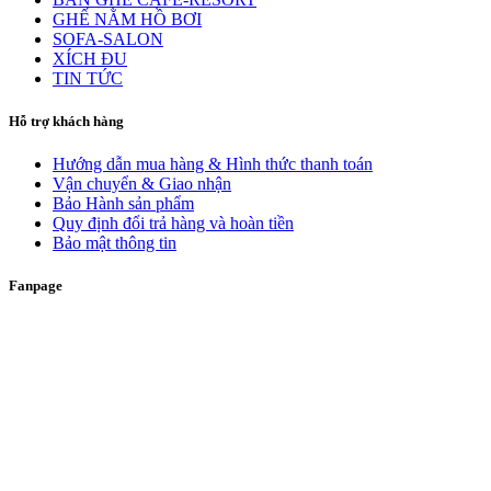
GHẾ NẰM HỒ BƠI
SOFA-SALON
XÍCH ĐU
TIN TỨC
Hỗ trợ khách hàng
Hướng dẫn mua hàng & Hình thức thanh toán
Vận chuyển & Giao nhận
Bảo Hành sản phẩm
Quy định đổi trả hàng và hoàn tiền
Bảo mật thông tin
Fanpage