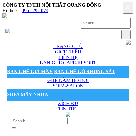
CÔNG TY TNHH NỘI THẤT QUANG ĐÔNG
×
Hotline :
0961 292 079
TRANG CHỦ
GIỚI THIỆU
LIÊN HỆ
BÀN GHẾ CAFE-RESORT
BÀN GHẾ GIẢ MÂY
BÀN GHẾ GỖ KHUNG SẮT
GHẾ NẰM HỒ BƠI
SOFA-SALON
SOFA MÂY NHỰA
XÍCH ĐU
TIN TỨC
Sản phẩm