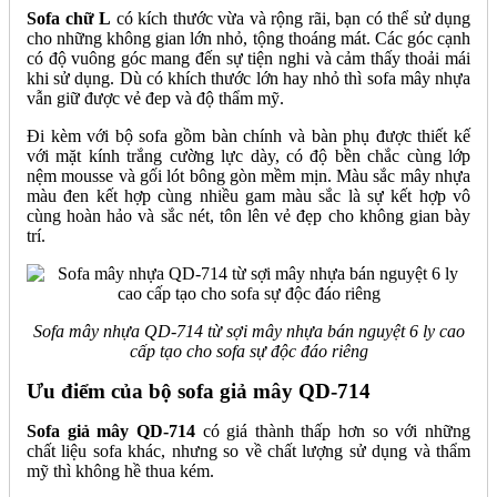
Sofa chữ L
có kích thước vừa và rộng rãi, bạn có thể sử dụng
cho những không gian lớn nhỏ, tộng thoáng mát. Các góc cạnh
có độ vuông góc mang đến sự tiện nghi và cảm thấy thoải mái
khi sử dụng. Dù có khích thước lớn hay nhỏ thì sofa mây nhựa
vẫn giữ được vẻ đep và độ thẩm mỹ.
Đi kèm với bộ sofa gồm bàn chính và bàn phụ được thiết kế
với mặt kính trắng cường lực dày, có độ bền chắc cùng lớp
nệm mousse và gối lót bông gòn mềm mịn. Màu sắc mây nhựa
màu đen kết hợp cùng nhiều gam màu sắc là sự kết hợp vô
cùng hoàn hảo và sắc nét, tôn lên vẻ đẹp cho không gian bày
trí.
Sofa mây nhựa QD-714 từ sợi mây nhựa bán nguyệt 6 ly cao
cấp tạo cho sofa sự độc đáo riêng
Ưu điểm của bộ sofa giả mây QD-714
Sofa giả mây QD-714
có giá thành thấp hơn so với những
chất liệu sofa khác, nhưng so về chất lượng sử dụng và thẩm
mỹ thì không hề thua kém.