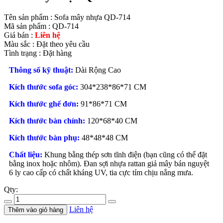
Tên sản phẩm :
Sofa mây nhựa QD-714
Mã sản phẩm :
QD-714
Giá bán :
Liên hệ
Màu sắc :
Đặt theo yêu cầu
Tình trạng :
Đặt hàng
Thông số kỹ thuật:
Dài Rộng Cao
Kích thước sofa góc:
304*238*86*71 CM
Kích thước ghế đơn:
91*86*71 CM
Kích thước bàn chính:
120*68*40 CM
Kích thước bàn phụ:
48*48*48 CM
Chất liệu:
Khung bằng thép sơn tĩnh điện (bạn cũng có thể đặt
bằng inox hoặc nhôm). Đan sợi nhựa rattan giả mây bán nguyệt
6 ly cao cấp có chất kháng UV, tia cực tím chịu nắng mưa.
Qty:
Liên hệ
Thêm vào giỏ hàng