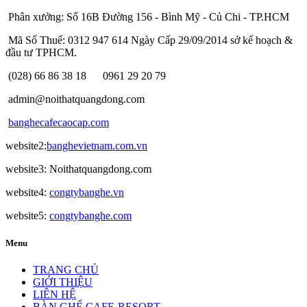
Phân xưởng: Số 16B Đường 156 - Bình Mỹ - Củ Chi - TP.HCM
Mã Số Thuế: 0312 947 614 Ngày Cấp 29/09/2014 sở kế hoạch &
đầu tư TPHCM.
(028) 66 86 38 18
0961 29 20 79
admin@noithatquangdong.com
banghecafecaocap.com
website2:
banghevietnam.com.vn
website3: Noithatquangdong.com
website4:
congtybanghe.vn
website5:
congtybanghe.com
Menu
TRANG CHỦ
GIỚI THIỆU
LIÊN HỆ
BÀN GHẾ CAFE-RESORT