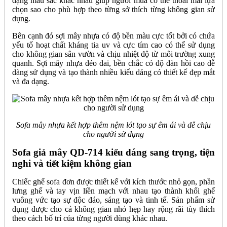
dạng màu sắc khác nhau giúp người mua có thể thoải mái lựa
chọn sao cho phù hợp theo từng sở thích từng không gian sử
dụng.
Bên cạnh đó sợi mây nhựa có độ bền màu cực tốt bởi có chứa
yếu tố hoạt chất kháng tia uv và cực tím cao có thể sử dụng
cho không gian sân vườn và chịu nhiệt độ từ môi trường xung
quanh. Sợi mây nhựa dẻo dai, bền chắc có độ đàn hồi cao dễ
dàng sử dụng và tạo thành nhiều kiểu dáng có thiết kế đẹp mắt
và đa dạng.
Sofa mây nhựa kết hợp thêm nệm lót tạo sự êm ái và dễ chịu
cho người sử dụng
Sofa giả mây QD-714 kiểu dáng sang trọng, tiện
nghi và tiết kiệm không gian
Chiếc ghế sofa đơn được thiết kế với kích thước nhỏ gọn, phần
lưng ghế và tay vịn liền mạch với nhau tạo thành khối ghế
vuông vức tạo sự độc đáo, sáng tạo và tinh tế. Sản phẩm sử
dụng được cho cả không gian nhỏ hẹp hay rộng rãi tùy thích
theo cách bố trí của từng người dùng khác nhau.