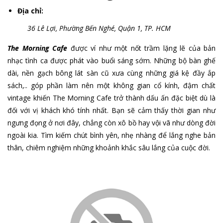
Địa chỉ:
36 Lê Lợi, Phường Bến Nghé, Quận 1, TP. HCM
The Morning Cafe
được ví như một nốt trầm lặng lẽ của bản
nhạc tình ca được phát vào buổi sáng sớm. Những bộ bàn ghế
dài, nền gạch bông lát sàn cũ xưa cùng những giá kệ đầy ắp
sách,.. góp phần làm nên một không gian cổ kính, đậm chất
vintage khiến The Morning Cafe trở thành dấu ấn đặc biệt dù là
đối với vị khách khó tính nhất. Bạn sẽ cảm thấy thời gian như
ngưng đọng ở nơi đây, chẳng còn xô bồ hay vội vã như dòng đời
ngoài kia. Tìm kiếm chút bình yên, nhẹ nhàng để lắng nghe bản
thân, chiêm nghiệm những khoảnh khắc sâu lắng của cuộc đời.