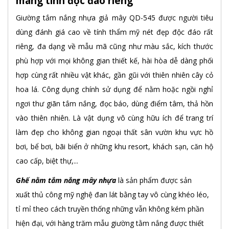
mang tính độc đáo riêng
Giường tắm nắng nhựa giả mây QD-545 được người tiêu
dùng đánh giá cao về tính thẩm mỹ nét đẹp độc đáo rất
riêng, đa dạng về mẫu mã cũng như màu sắc, kích thước
phù hợp với mọi không gian thiết kế, hài hòa dễ dàng phối
hợp cùng rất nhiều vật khác, gần gũi với thiên nhiên cây cỏ
hoa lá. Công dụng chính sử dụng để nằm hoặc ngồi nghỉ
ngơi thư giãn tắm nắng, đọc báo, dùng điểm tâm, thả hồn
vào thiên nhiên. Là vật dụng vô cùng hữu ích để trang trí
làm đẹp cho không gian ngoại thất sân vườn khu vực hồ
bơi, bể bơi, bãi biển ở những khu resort, khách sạn, căn hộ
cao cấp, biệt thự,...
Ghế nằm tắm nắng mây nhựa
là sản phẩm được sản
xuất thủ công mỹ nghệ đan lát bằng tay vô cùng khéo léo,
tỉ mỉ theo cách truyền thống những vẫn không kém phần
hiện đại, với hàng trăm mẫu giường tằm nắng được thiết