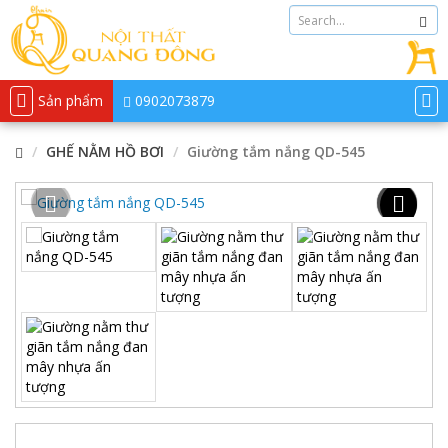
Sản phẩm
0902073879
GHẾ NẰM HỒ BƠI
Giường tắm nắng QD-545