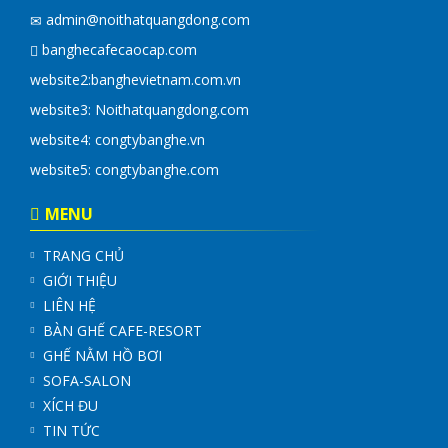
admin@noithatquangdong.com
banghecafecaocap.com
website2:
banghevietnam.com.vn
website3: Noithatquangdong.com
website4:
congtybanghe.vn
website5:
congtybanghe.com
MENU
TRANG CHỦ
GIỚI THIỆU
LIÊN HỆ
BÀN GHẾ CAFE-RESORT
GHẾ NẰM HỒ BƠI
SOFA-SALON
XÍCH ĐU
TIN TỨC