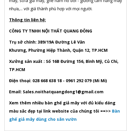
mây, sofa giả mây, ghế nằm hồ bơi - giường tắm nắng mây
nhựa,... với giá thành phù hợp với mọi người.
Thông tin liên hệ:
CÔNG TY TNHH NỘI THẤT QUANG ĐÔNG
Trụ sở chính: 389/19A Đường Lê Văn
Khương, Phường Hiệp Thành, Quận 12, TP.HCM
Xưởng sản xuất : Số 16B Đường 156, Bình Mỹ, Củ Chi,
TP.HCM
Điện thoại: 028 668 638 18 - 0961 292 079 (Mi Mi)
Email: Sales.noithatquangdong1@gmail.com
Xem thêm nhiều bàn ghế giả mây với đủ kiểu dáng
màu sắc đẹp tại link website của chúng tôi ==>>
Bàn
ghế giả mây dùng cho sân vườn