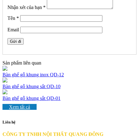
Nhận xét của bạn
*
Tên
*
Email
Sản phẩm liên quan
Bàn ghế gỗ khung inox QD-12
Bàn ghế gỗ khung sắt QD-10
Bàn ghế gỗ khung sắt QD-01
Xem tất cả
Liên hệ
CÔNG TY TNHH NỘI THẤT QUANG ĐÔNG