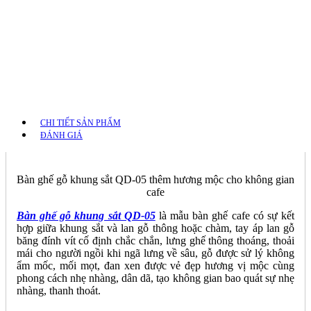
CHI TIẾT SẢN PHẨM
ĐÁNH GIÁ
Bàn ghế gỗ khung sắt QD-05 thêm hương mộc cho không gian
cafe
Bàn ghế gỗ khung sắt QD-05
là mẫu bàn ghế cafe có sự kết
hợp giữa khung sắt và lan gỗ thông hoặc chàm, tay áp lan gỗ
băng đính vít cố định chắc chắn, lưng ghế thông thoáng, thoải
mái cho người ngồi khi ngã lưng về sâu, gỗ được sử lý không
ẩm mốc, mối mọt, đan xen được vẻ đẹp hương vị mộc cùng
phong cách nhẹ nhàng, dân dã, tạo không gian bao quát sự nhẹ
nhàng, thanh thoát.