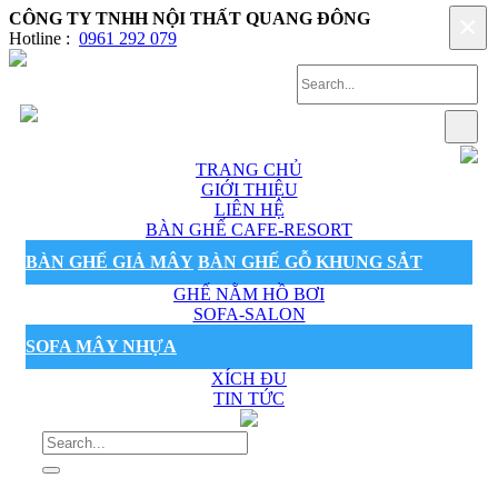
CÔNG TY TNHH NỘI THẤT QUANG ĐÔNG
×
Hotline :
0961 292 079
TRANG CHỦ
GIỚI THIỆU
LIÊN HỆ
BÀN GHẾ CAFE-RESORT
BÀN GHẾ GIẢ MÂY
BÀN GHẾ GỖ KHUNG SẮT
GHẾ NẰM HỒ BƠI
SOFA-SALON
SOFA MÂY NHỰA
XÍCH ĐU
TIN TỨC
Sản phẩm