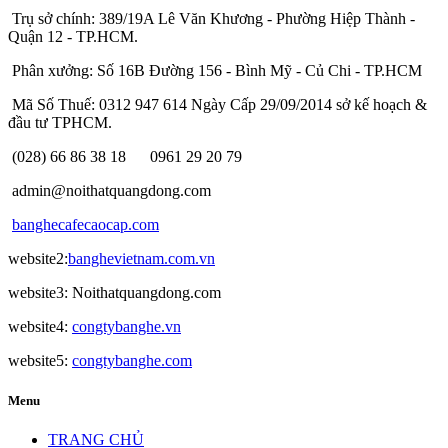
Trụ sở chính: 389/19A Lê Văn Khương - Phường Hiệp Thành -
Quận 12 - TP.HCM.
Phân xưởng: Số 16B Đường 156 - Bình Mỹ - Củ Chi - TP.HCM
Mã Số Thuế: 0312 947 614 Ngày Cấp 29/09/2014 sở kế hoạch &
đầu tư TPHCM.
(028) 66 86 38 18
0961 29 20 79
admin@noithatquangdong.com
banghecafecaocap.com
website2:
banghevietnam.com.vn
website3: Noithatquangdong.com
website4:
congtybanghe.vn
website5:
congtybanghe.com
Menu
TRANG CHỦ