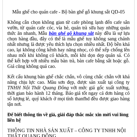
Mẫu ghế cho quán cafe - Bộ bàn ghế gỗ khung sắt QD-05
Không cắn chọn không gian từ cafe phòng lạnh đến cafe sân
vườn, từ quán cafe cóc, vỉa hè, quán trà sữa hay những quán
thức ăn nhanh, Mẫu
bàn ghế gỗ khung sắt
này đều là sự lựa
chọn hàng đầu, đây có thể là mẫu ghế tuy không sang chảnh
nhất nhưng là được yêu thích lựa chọn nhiều nhất. Độ bền khá
cao, lại không công kềnh hay năng nhọc, có thể xếp chống lên
nhau mỗi khi không có khách, mỗi khi dọn dẹp quán sá. Có
thể kết hợp với nhiều mẫu bàn trà, bàn cafe bằng sắt hoặc gỗ.
Giá cũng không quá cao.
Kết cấu khung bàn ghế chắc chắn, vô cùng chắc chắn với khả
năng chịu lực cao. Màu sơn đẹp, được sản xuất tại công ty
TNHH Nội Thất Quang Đông
với mức giá gốc xuất xưởng,
thời gian bảo hành 12 tháng. Báo giá tốt ngay cả đơn hàng có
số lượng lẻ, quý khách ở mọi tỉnh thanfhd đều được giao hàng
tận nơi.
Để biết thông tin về giá, giải đáp thắc mắc xin mời vui lòng
liên hệ
THÔNG TIN NHÀ SẢN XUẤT – CÔNG TY TNHH NỘI
THẤT QUANG ĐÔNG.