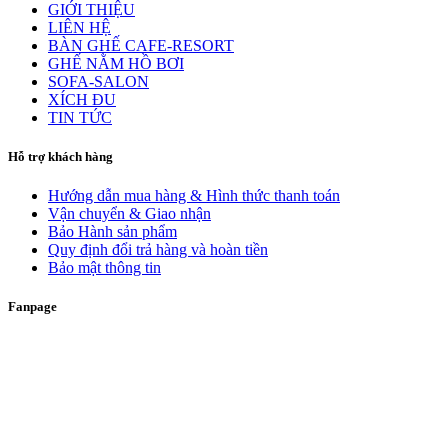
GIỚI THIỆU
LIÊN HỆ
BÀN GHẾ CAFE-RESORT
GHẾ NẰM HỒ BƠI
SOFA-SALON
XÍCH ĐU
TIN TỨC
Hỗ trợ khách hàng
Hướng dẫn mua hàng & Hình thức thanh toán
Vận chuyển & Giao nhận
Bảo Hành sản phẩm
Quy định đổi trả hàng và hoàn tiền
Bảo mật thông tin
Fanpage