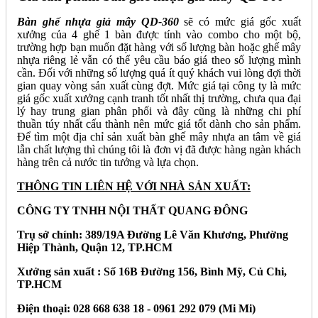
Bàn ghế nhựa giả mây QD-360
sẽ có mức giá gốc xuất
xưởng của 4 ghế 1 bàn được tính vào combo cho một bộ,
trường hợp bạn muốn đặt hàng với số lượng bàn hoặc ghế mây
nhựa riêng lẻ vẫn có thể yêu cầu báo giá theo số lượng mình
cần. Đối với những số lượng quá ít quý khách vui lòng đợi thời
gian quay vòng sản xuất cùng đợt. Mức giá tại công ty là mức
giá gốc xuất xưởng cạnh tranh tốt nhất thị trường, chưa qua đại
lý hay trung gian phân phối và đây cũng là những chi phí
thuần túy nhất cấu thành nên mức giá tốt dành cho sản phẩm.
Để tìm một địa chỉ sản xuất bàn ghế mây nhựa an tâm về giá
lẫn chất lượng thì chúng tôi là đơn vị đã được hàng ngàn khách
hàng trên cả nước tin tưởng và lựa chọn.
THÔNG TIN LIÊN HỆ VỚI NHÀ SẢN XUẤT:
CÔNG TY TNHH NỘI THẤT QUANG ĐÔNG
Trụ sở chính: 389/19A Đường Lê Văn Khương, Phường
Hiệp Thành, Quận 12, TP.HCM
Xưởng sản xuất : Số 16B Đường 156, Bình Mỹ, Củ Chi,
TP.HCM
Điện thoại: 028 668 638 18 - 0961 292 079 (Mi Mi)