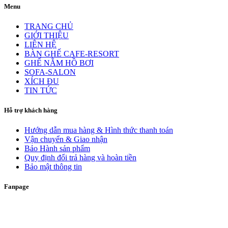
Menu
TRANG CHỦ
GIỚI THIỆU
LIÊN HỆ
BÀN GHẾ CAFE-RESORT
GHẾ NẰM HỒ BƠI
SOFA-SALON
XÍCH ĐU
TIN TỨC
Hỗ trợ khách hàng
Hướng dẫn mua hàng & Hình thức thanh toán
Vận chuyển & Giao nhận
Bảo Hành sản phẩm
Quy định đổi trả hàng và hoàn tiền
Bảo mật thông tin
Fanpage