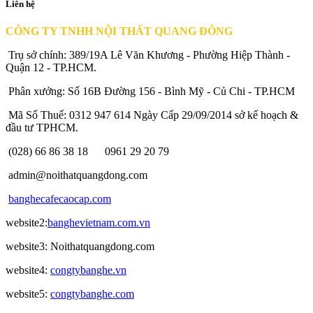
Liên hệ
CÔNG TY TNHH NỘI THẤT QUANG ĐÔNG
Trụ sở chính: 389/19A Lê Văn Khương - Phường Hiệp Thành -
Quận 12 - TP.HCM.
Phân xưởng: Số 16B Đường 156 - Bình Mỹ - Củ Chi - TP.HCM
Mã Số Thuế: 0312 947 614 Ngày Cấp 29/09/2014 sở kế hoạch &
đầu tư TPHCM.
(028) 66 86 38 18
0961 29 20 79
admin@noithatquangdong.com
banghecafecaocap.com
website2:
banghevietnam.com.vn
website3: Noithatquangdong.com
website4:
congtybanghe.vn
website5:
congtybanghe.com