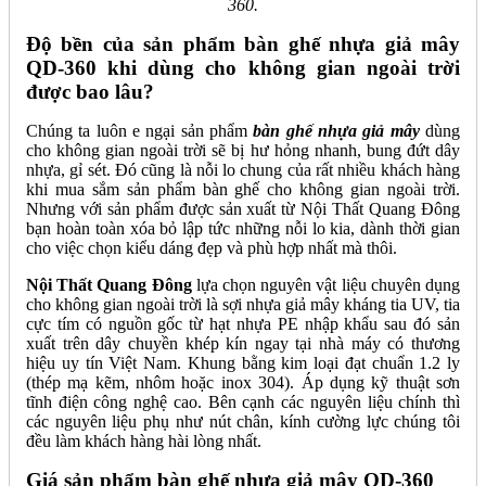
360.
Độ bền của sản phẩm bàn ghế nhựa giả mây
QD-360 khi dùng cho không gian ngoài trời
được bao lâu?
Chúng ta luôn e ngại sản phẩm
bàn ghế nhựa giả mây
dùng
cho không gian ngoài trời sẽ bị hư hỏng nhanh, bung đứt dây
nhựa, gỉ sét. Đó cũng là nỗi lo chung của rất nhiều khách hàng
khi mua sắm sản phẩm bàn ghế cho không gian ngoài trời.
Nhưng với sản phẩm được sản xuất từ Nội Thất Quang Đông
bạn hoàn toàn xóa bỏ lập tức những nỗi lo kia, dành thời gian
cho việc chọn kiểu dáng đẹp và phù hợp nhất mà thôi.
Nội Thất Quang Đông
lựa chọn nguyên vật liệu chuyên dụng
cho không gian ngoài trời là sợi nhựa giả mây kháng tia UV, tia
cực tím có nguồn gốc từ hạt nhựa PE nhập khẩu sau đó sản
xuất trên dây chuyền khép kín ngay tại nhà máy có thương
hiệu uy tín Việt Nam. Khung bằng kim loại đạt chuẩn 1.2 ly
(thép mạ kẽm, nhôm hoặc inox 304). Áp dụng kỹ thuật sơn
tĩnh điện công nghệ cao. Bên cạnh các nguyên liệu chính thì
các nguyên liệu phụ như nút chân, kính cường lực chúng tôi
đều làm khách hàng hài lòng nhất.
Giá sản phẩm bàn ghế nhựa giả mây QD-360