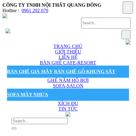
CÔNG TY TNHH NỘI THẤT QUANG ĐÔNG
×
Hotline :
0961 292 079
TRANG CHỦ
GIỚI THIỆU
LIÊN HỆ
BÀN GHẾ CAFE-RESORT
BÀN GHẾ GIẢ MÂY
BÀN GHẾ GỖ KHUNG SẮT
GHẾ NẰM HỒ BƠI
SOFA-SALON
SOFA MÂY NHỰA
XÍCH ĐU
TIN TỨC
Sản phẩm