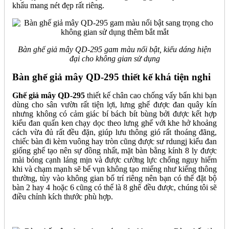
khẩu mang nét đẹp rất riêng.
Bàn ghế giả mây QD-295 gam màu nổi bật, kiểu dáng hiện
đại cho không gian sử dụng
Bàn ghế giả mây QD-295 thiết kế khá tiện nghi
Ghế giả mây QD-295
thiết kế chân cao chống vấy bẩn khi bạn
dùng cho sân vườn rất tiện lợi, lưng ghế được đan quây kín
nhưng không có cảm giác bí bách bít bùng bởi được kết hợp
kiểu đan quấn ken chạy dọc theo lưng ghế với khe hở khoảng
cách vừa đủ rất đều đặn, giúp lưu thông gió rất thoáng đãng,
chiếc bàn đi kèm vuông hay tròn cũng được sư rdungj kiểu đan
giống ghế tạo nên sự đồng nhất, mặt bàn bằng kính 8 ly được
mài bóng cạnh láng mịn và được cường lực chống nguy hiểm
khi và chạm mạnh sẽ bể vụn không tạo miểng như kiếng thông
thường, tùy vào không gian bố trí riêng nên bạn có thể đặt bộ
bàn 2 hay 4 hoặc 6 cũng có thể là 8 ghế đều được, chúng tôi sẽ
điều chỉnh kích thước phù hợp.