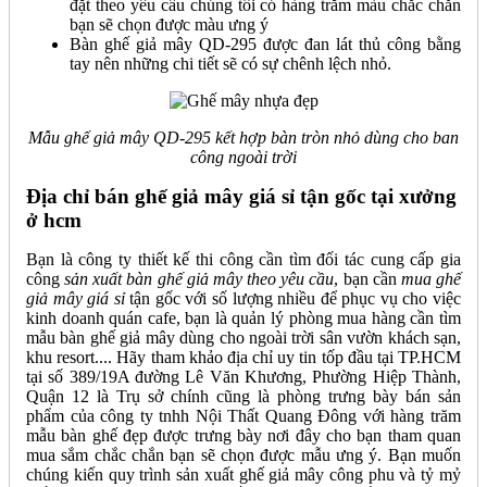
đặt theo yêu cầu chúng tôi có hàng trăm màu chắc chắn
bạn sẽ chọn được màu ưng ý
Bàn ghế giả mây QD-295 được đan lát thủ công bằng
tay nên những chi tiết sẽ có sự chênh lệch nhỏ.
Mẫu ghế giả mây QD-295 kết hợp bàn tròn nhỏ dùng cho ban
công ngoài trời
Địa chỉ bán ghế giả mây giá sỉ tận gốc tại xưởng
ở hcm
Bạn là công ty thiết kế thi công cần tìm đối tác cung cấp gia
công
sản xuất bàn ghế giả mây theo yêu cầu
, bạn cần
mua ghế
giả mây giá sỉ
tận gốc với số lượng nhiều để phục vụ cho việc
kinh doanh quán cafe, bạn là quản lý phòng mua hàng cần tìm
mẫu bàn ghế giả mây dùng cho ngoài trời sân vườn khách sạn,
khu resort.... Hãy tham khảo địa chỉ uy tin tốp đầu tại TP.HCM
tại số 389/19A đường Lê Văn Khương, Phường Hiệp Thành,
Quận 12 là Trụ sở chính cũng là phòng trưng bày bán sản
phẩm của công ty tnhh Nội Thất Quang Đông với hàng trăm
mẫu bàn ghế đẹp được trưng bày nơi đây cho bạn tham quan
mua sắm chắc chắn bạn sẽ chọn được mẫu ưng ý. Bạn muốn
chúng kiến quy trình sản xuất ghế giả mây công phu và tỷ mỷ