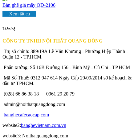
Bàn ghế giả mây QD-2106
Xem tất cả
Liên hệ
CÔNG TY TNHH NỘI THẤT QUANG ĐÔNG
Trụ sở chính: 389/19A Lê Văn Khương - Phường Hiệp Thành -
Quận 12 - TP.HCM.
Phân xưởng: Số 16B Đường 156 - Bình Mỹ - Củ Chi - TP.HCM
Mã Số Thuế: 0312 947 614 Ngày Cấp 29/09/2014 sở kế hoạch &
đầu tư TPHCM.
(028) 66 86 38 18
0961 29 20 79
admin@noithatquangdong.com
banghecafecaocap.com
website2:
banghevietnam.com.vn
website3: Noithatquangdong.com