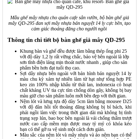
Mẫu ghế mây nhựa cho quán cafe sân vườn, bộ bàn ghế giả
mây QD-295 đan sợi mây nhựa bán nguyệt 14 ly cực bền, tạo
cảm giác thoáng đãng cho người ngồi
Thông tin chi tiết bộ bàn ghế giả mây QD-295
Khung bàn và ghế đều được làm bằng thép ống phi 25
với độ dày 1,2 ly rất vững chắc, bảo vệ bên ngoài là lớp
sơn tĩnh điện láng mịn thoát nước nhanh , giúp cho sản
phẩm bền hơn đạt tuổi thọ cao.
Sợi dây nhựa bên ngoài với bản hình bán nguyệt 14 ly
màu chu kỳ xám tự nhiên làm từ hạt nhự tổng hợp PE
keo zin 100% nhập khẩu từ thái lan, indonexia có hoạt
chất kháng UV tia cực tím chống dòn gãy, không bị bay
màu giữ cho sản phẩm luôn mới bền đẹp với thời gian.
Nệm lót và lưng tựa độ dày 5cm làm bằng mousee D25
với độ đàn hồi tốt thoáng đãng không bị bí bách, khi
phải ngồi làm việc trong thời gian dài mà không bị tình
trạng xẹp lún, bao bọc bên ngoài là vải chống thấm trượt
nước cao cấp mềm mịn được may tỷ mỷ có khóa kéo
bạn có thể gỡ ra vệ sinh một cách đơn giản.
Màu sắc của nệm lót và mây nhựa và áo nệm bạn có thể