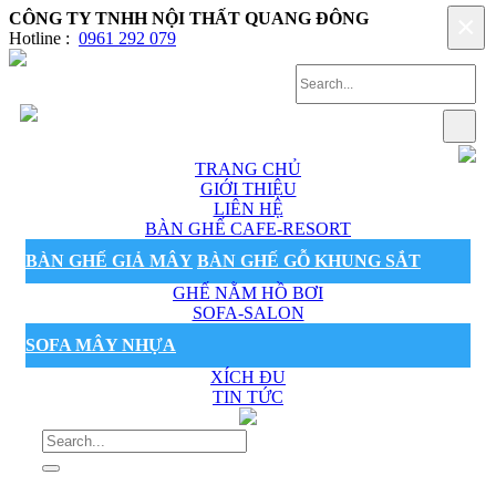
CÔNG TY TNHH NỘI THẤT QUANG ĐÔNG
×
Hotline :
0961 292 079
TRANG CHỦ
GIỚI THIỆU
LIÊN HỆ
BÀN GHẾ CAFE-RESORT
BÀN GHẾ GIẢ MÂY
BÀN GHẾ GỖ KHUNG SẮT
GHẾ NẰM HỒ BƠI
SOFA-SALON
SOFA MÂY NHỰA
XÍCH ĐU
TIN TỨC
Sản phẩm