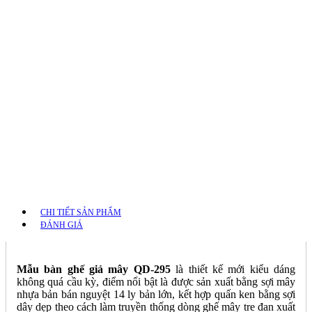
CHI TIẾT SẢN PHẨM
ĐÁNH GIÁ
Mẫu bàn ghế giả mây QD-295
là thiết kế mới kiểu dáng
không quá cầu kỳ, điểm nổi bật là được sản xuất bằng sợi mây
nhựa bản bán nguyệt 14 ly bản lớn, kết hợp quấn ken bằng sợi
dây dẹp theo cách làm truyền thống dòng ghế mây tre đan xuất