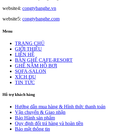
website4:
congtybanghe.vn
website5:
congtybanghe.com
Menu
TRANG CHỦ
GIỚI THIỆU
LIÊN HỆ
BÀN GHẾ CAFE-RESORT
GHẾ NẰM HỒ BƠI
SOFA-SALON
XÍCH ĐU
TIN TỨC
Hỗ trợ khách hàng
Hướng dẫn mua hàng & Hình thức thanh toán
Vận chuyển & Giao nhận
Bảo Hành sản phẩm
Quy định đổi trả hàng và hoàn tiền
Bảo mật thông tin