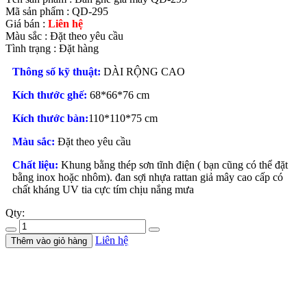
Mã sản phẩm :
QD-295
Giá bán :
Liên hệ
Màu sắc :
Đặt theo yêu cầu
Tình trạng :
Đặt hàng
Thông số kỹ thuật:
DÀI RỘNG CAO
Kích thước ghế:
68*66*76 cm
Kích thước bàn:
110*110*75 cm
Màu sắc:
Đặt theo yêu cầu
Chất liệu:
Khung bằng thép sơn tĩnh điện ( bạn cũng có thể đặt
bằng inox hoặc nhôm). đan sợi nhựa rattan giả mây cao cấp có
chất kháng UV tia cực tím chịu nắng mưa
Qty:
Liên hệ
Thêm vào giỏ hàng