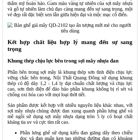
thẩm mỹ hoàn hảo. Gam màu vàng tự nhiên của sợi mây nhựa
và gỗ tự nhiên làm chủ đạo càng mang đến sự sang trọng, một
vẻ đẹp rất đặc biệt xen lẫn giữa hiện đại và mộc mạc cổ điển.
Kết hợp chất liệu hợp lý mang đến sự sang
trọng
Khung thép chịu lực bên trong sợi mây nhựa đan
Phần bên trong sợi mây là khung thép sơn tĩnh điện chịu lực
vững chắc bên trong, Nội Thất Quang Đông sử dụng khung
thép có độ dày 1,2 - 1,4 ly đạt chuẩn chất lượng và chịu lực
cao, sơn tĩnh điện để đảo bảo phần khung không bị rỉ sét và
chống oxi hóa cao với mọi loại thời tiết.
Sản phẩm được kết hợp với nhiều nguyên liệu khác nhau, với
sợi mây nhựa chúng được đan xung quanh phần lưng ghế và
mê ngồi sử dụng sợi mây nhựa dạng tròn 5 ly có hoạt chất
kháng tia uv và cực tím rất cao.
Phần lưng ghế sử dụng kiểu đan giăng dây theo chiều
dọc và đan quấn ken tạo những đường đan có khoảng