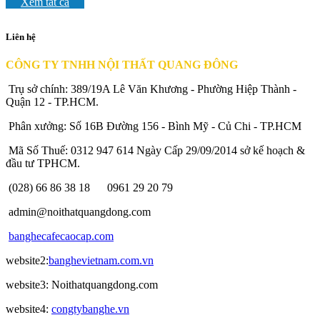
Xem tất cả
Liên hệ
CÔNG TY TNHH NỘI THẤT QUANG ĐÔNG
Trụ sở chính: 389/19A Lê Văn Khương - Phường Hiệp Thành -
Quận 12 - TP.HCM.
Phân xưởng: Số 16B Đường 156 - Bình Mỹ - Củ Chi - TP.HCM
Mã Số Thuế: 0312 947 614 Ngày Cấp 29/09/2014 sở kế hoạch &
đầu tư TPHCM.
(028) 66 86 38 18
0961 29 20 79
admin@noithatquangdong.com
banghecafecaocap.com
website2:
banghevietnam.com.vn
website3: Noithatquangdong.com
website4:
congtybanghe.vn