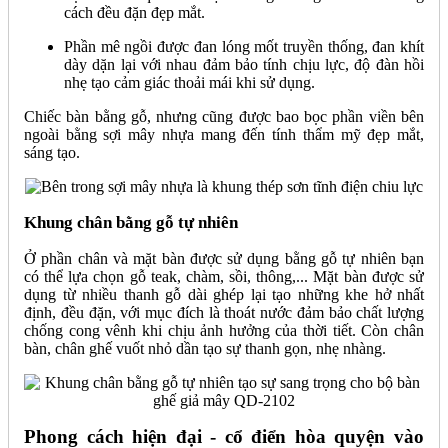
cách đều đặn đẹp mắt.
Phần mê ngồi được đan lóng mốt truyền thống, đan khít
dày dặn lại với nhau đảm bảo tính chịu lực, độ đàn hồi
nhẹ tạo cảm giác thoải mái khi sử dụng.
Chiếc bàn bằng gỗ, nhưng cũng được bao bọc phần viền bên
ngoài bằng sợi mây nhựa mang đến tính thẩm mỹ đẹp mắt,
sáng tạo.
Khung chân bằng gỗ tự nhiên
Ở phần chân và mặt bàn được sử dụng bằng gỗ tự nhiên bạn
có thể lựa chọn gỗ teak, chàm, sồi, thông,... Mặt bàn được sử
dụng từ nhiều thanh gỗ dài ghép lại tạo những khe hở nhất
định, đều đặn, với mục đích là thoát nước đảm bảo chất lượng
chống cong vênh khi chịu ảnh hưởng của thời tiết. Còn chân
bàn, chân ghế vuốt nhỏ dần tạo sự thanh gọn, nhẹ nhàng.
Phong cách hiện đại - cổ điển hòa quyện vào