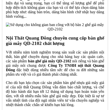
hiện đại và sang trọng, bạn có thể tăng số lượng ghế để phù
hợp diện tích không gian của bạn và có thể lựa chọn dáng bàn
phù hợp như: dáng bàn tròn, dáng bàn hình chữ nhật hay dáng
hình vuông,..
Nội Thất Quang Đông chuyên cung cấp bàn ghế
giả mây QD-2102 chất lượng
Với nhiều năm kinh nghiệm trong sản xuất các sản phẩm nội
thất, bàn ghế chuyên dụng cho nhà hàng hay các quán cafe,
các sản phẩm
bàn ghế giả mây QD-2102
nói riêng và bàn ghế
giả mây nói chung được
Công Ty TNHH nội thất Quang
Đông
đặc biệt dùng nhiều tâm sức để cho ra đời những sản
phẩm ưu việt và có giá thành phải chăng nhất.
Cho dù bạn lựa chọn các sản phẩm bàn ghế nhựa giả mây giá
rẻ của nội thất Quang Đông vẫn đảm bảo chất lượng, và chế
độ bảo hành dài hạn tới 12 tháng sử dụng bạn hoàn toàn yên
tâm, với rất nhiều mẫu bàn ghế giả mây đẹp. Đặc biệt là sự tư
vấn nhiệt tình của đội ngũ nhân viên tư vấn chuyên nghiệp và
nhiệt thành chắc chắn sẽ khiến bạn hài lòng.