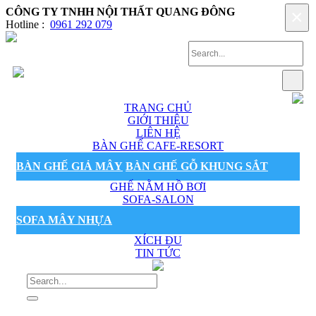
CÔNG TY TNHH NỘI THẤT QUANG ĐÔNG
×
Hotline :
0961 292 079
TRANG CHỦ
GIỚI THIỆU
LIÊN HỆ
BÀN GHẾ CAFE-RESORT
BÀN GHẾ GIẢ MÂY
BÀN GHẾ GỖ KHUNG SẮT
GHẾ NẰM HỒ BƠI
SOFA-SALON
SOFA MÂY NHỰA
XÍCH ĐU
TIN TỨC
Sản phẩm