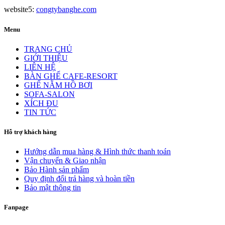
website5:
congtybanghe.com
Menu
TRANG CHỦ
GIỚI THIỆU
LIÊN HỆ
BÀN GHẾ CAFE-RESORT
GHẾ NẰM HỒ BƠI
SOFA-SALON
XÍCH ĐU
TIN TỨC
Hỗ trợ khách hàng
Hướng dẫn mua hàng & Hình thức thanh toán
Vận chuyển & Giao nhận
Bảo Hành sản phẩm
Quy định đổi trả hàng và hoàn tiền
Bảo mật thông tin
Fanpage