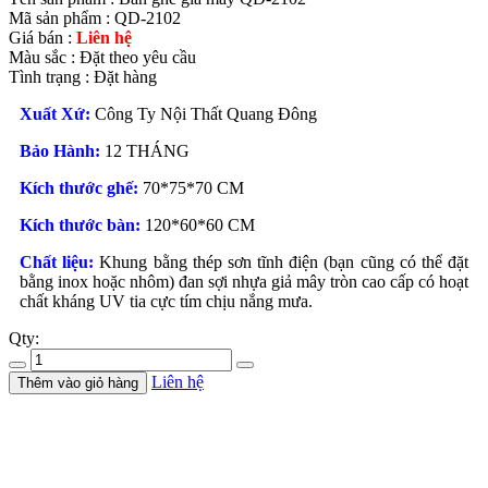
Mã sản phẩm :
QD-2102
Giá bán :
Liên hệ
Màu sắc :
Đặt theo yêu cầu
Tình trạng :
Đặt hàng
Xuất Xứ:
Công Ty Nội Thất Quang Đông
Bảo Hành:
12 THÁNG
Kích thước ghế:
70*75*70 CM
Kích thước bàn:
120*60*60 CM
Chất liệu:
Khung bằng thép sơn tĩnh điện (bạn cũng có thể đặt
bằng inox hoặc nhôm) đan sợi nhựa giả mây tròn cao cấp có hoạt
chất kháng UV tia cực tím chịu nắng mưa.
Qty:
Liên hệ
Thêm vào giỏ hàng