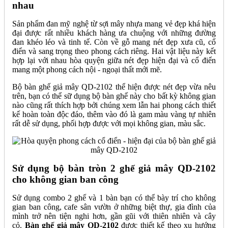
nhau
Sản phẩm đan mỹ nghệ từ sợi mây nhựa mang vẻ đẹp khá hiện
đại được rất nhiều khách hàng ưa chuộng với những đường
đan khéo léo và tinh tế. Còn về gỗ mang nét đẹp xưa cũ, cổ
điển và sang trọng theo phong cách riêng. Hai vật liệu này kết
hợp lại với nhau hòa quyện giữa nét đẹp hiện đại và cổ điển
mang một phong cách nội - ngoại thất mới mẽ.
Bộ bàn ghế giả mây QD-2102 thể hiện được nét đẹp vừa nêu
trên, bạn có thể sữ dụng bộ bàn ghế này cho bất kỳ không gian
nào cũng rất thích hợp bởi chúng xem lẫn hai phong cách thiết
kế hoàn toàn độc đáo, thêm vào đó là gam màu vàng tự nhiên
rất dễ sử dụng, phối hợp được với mọi không gian, màu sắc.
Sử dụng bộ bàn tròn 2 ghế giả mây QD-2102
cho không gian ban công
Sử dụng combo 2 ghế và 1 bàn bạn có thể bày trí cho không
gian ban công, cafe sân vườn ở những biệt thự, gia đình của
mình trở nên tiện nghi hơn, gần gũi với thiên nhiên và cây
cỏ.
Bàn ghế giả mây QD-2102
được thiết kế theo xu hướng