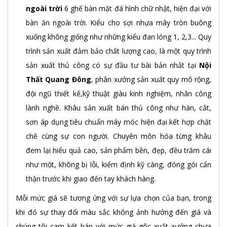
ngoài trời
6 ghế bàn mặt đá hình chữ nhật, hiện đại với
bàn ăn ngoài trời. Kiểu cho sợi nhựa mây tròn buông
xuống không giống như những kiểu đan lóng 1, 2,3... Quy
trình sản xuất đảm bảo chất lượng cao, là một quy trình
sản xuất thủ công có sự đầu tư bài bản nhất tại
Nội
Thất Quang Đông
, phân xưởng sản xuất quy mô rộng,
đội ngũ thiết kế,kỹ thuật giàu kinh nghiệm, nhân công
lành nghề. Khâu sản xuất bán thủ công như hàn, cắt,
sơn áp dụng tiêu chuẩn máy móc hiện đại kết hợp chặt
chẽ cùng sự con người. Chuyên môn hóa từng khâu
đem lại hiểu quả cao, sản phẩm bền, đẹp, đều trăm cái
như một, không bị lỗi, kiểm định kỹ càng, đóng gói cẩn
thận trước khi giao đến tay khách hàng.
Mỗi mức giá sẽ tương ứng với sự lựa chọn của bạn, trong
khi đó sự thay đổi màu sắc không ảnh hưởng đến giá và
chúng tôi cam kết bán với mức giá gôc xuất xưởng chưa