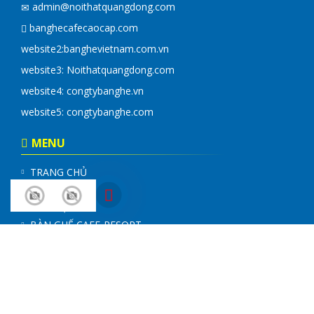
admin@noithatquangdong.com
banghecafecaocap.com
website2:
banghevietnam.com.vn
website3: Noithatquangdong.com
website4:
congtybanghe.vn
website5:
congtybanghe.com
MENU
TRANG CHỦ
GIỚI THIỆU
LIÊN HỆ
BÀN GHẾ CAFE-RESORT
GHẾ NẰM HỒ BƠI
SOFA-SALON
XÍCH ĐU
TIN TỨC