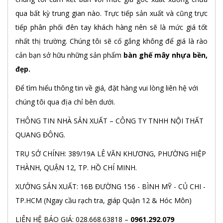
qua bất kỳ trung gian nào. Trực tiếp sản xuất và cũng trực
tiếp phân phối đên tay khách hàng nên sẽ là mức giá tốt
nhất thị trường. Chúng tôi sẽ cố gắng không để giá là rào
cản bạn sở hữu những sản phẩm
bàn ghế mây nhựa bền,
đẹp.
Để tìm hiểu thông tin về giá, đặt hàng vui lòng liên hệ với
chúng tôi qua địa chỉ bên dưới.
THÔNG TIN NHÀ SẢN XUẤT – CÔNG TY TNHH NỘI THẤT
QUANG ĐÔNG.
TRỤ SỞ CHÍNH: 389/19A LÊ VĂN KHƯƠNG, PHƯỜNG HIỆP
THÀNH, QUẬN 12, TP. HỒ CHÍ MINH.
XƯỞNG SẢN XUẤT: 16B ĐƯỜNG 156 - BÌNH MỸ - CỦ CHI -
TP.HCM (Ngay cầu rạch tra, giáp Quận 12 & Hóc Môn)
LIÊN HỆ BÁO GIÁ: 028.668.63818 –
0961.292.079