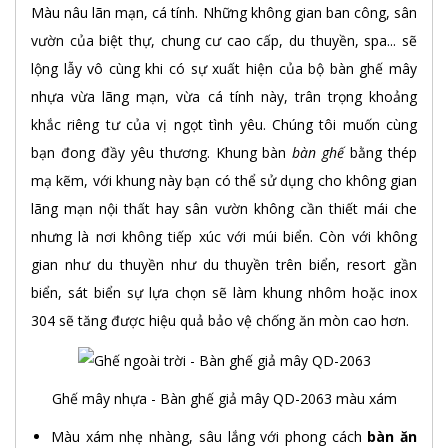
Màu nâu lãn mạn, cá tính. Những không gian ban công, sân
vườn của biệt thự, chung cư cao cấp, du thuyền, spa... sẽ
lộng lẫy vô cùng khi có sự xuất hiện của bộ bàn ghế mây
nhựa vừa lãng mạn, vừa cá tính này, trân trọng khoảng
khắc riêng tư của vị ngọt tình yêu. Chúng tôi muốn cùng
bạn đong đầy yêu thương. Khung bàn
bàn ghế
bằng thép
mạ kẽm, với khung này bạn có thể sử dụng cho không gian
lãng mạn nội thất hay sân vườn không cần thiết mái che
nhưng là nơi không tiếp xúc với múi biển. Còn với không
gian như du thuyền như du thuyền trên biển, resort gần
biển, sát biển sự lựa chọn sẽ làm khung nhôm hoặc inox
304 sẽ tăng được hiệu quả bảo vệ chống ăn mòn cao hơn.
Ghế mây nhựa - Bàn ghế giả mây QD-2063 màu xám
Màu xám nhẹ nhàng, sâu lắng với phong cách
bàn ăn