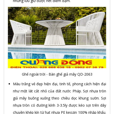
nhưng lưu giữ được nét điềm đạm.
Ghế ngoài trời - Bàn ghế giả mây QD-2063
Màu trắng vẻ đẹp hiện đại, tinh tế, phong cách hiện đại
như một lát cắt nhỏ của đất nước Pháp. Sợi nhựa tròn
giả mây buông xuống theo chiều dọc khung sườn. Sợi
nhựa tròn có đường kính 3-3.5ly được kéo sợi trên dây
chuyền khép kín từ hạt nhựa PE keozin 100% nhập khẩu.