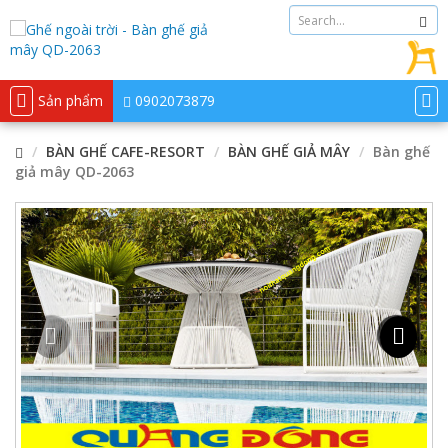
Sản phẩm
0902073879
BÀN GHẾ CAFE-RESORT
BÀN GHẾ GIẢ MÂY
Bàn ghế
giả mây QD-2063