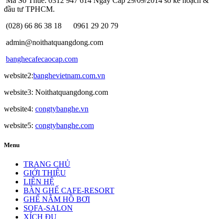
Mã Số Thuế: 0312 947 614 Ngày Cấp 29/09/2014 sở kế hoạch &
đầu tư TPHCM.
(028) 66 86 38 18
0961 29 20 79
admin@noithatquangdong.com
banghecafecaocap.com
website2:
banghevietnam.com.vn
website3: Noithatquangdong.com
website4:
congtybanghe.vn
website5:
congtybanghe.com
Menu
TRANG CHỦ
GIỚI THIỆU
LIÊN HỆ
BÀN GHẾ CAFE-RESORT
GHẾ NẰM HỒ BƠI
SOFA-SALON
XÍCH ĐU