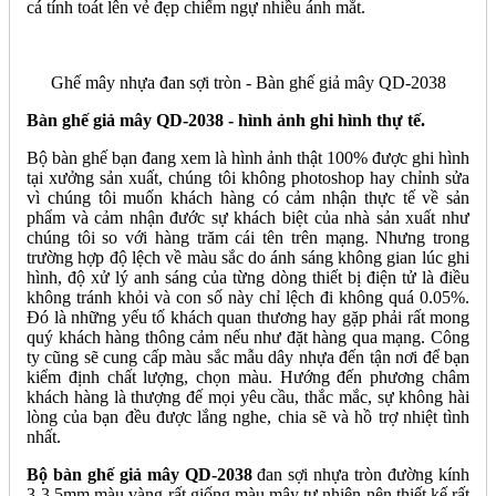
cá tính toát lên vẻ đẹp chiếm ngự nhiều ánh mắt.
Ghế mây nhựa đan sợi tròn - Bàn ghế giả mây QD-2038
Bàn ghế giả mây QD-2038 - hình ảnh ghi hình thự tế.
Bộ bàn ghế bạn đang xem là hình ảnh thật 100% được ghi hình
tại xưởng sản xuất, chúng tôi không photoshop hay chỉnh sửa
vì chúng tôi muốn khách hàng có cảm nhận thực tế về sản
phẩm và cảm nhận đước sự khách biệt của nhà sản xuất như
chúng tôi so với hàng trăm cái tên trên mạng. Nhưng trong
trường hợp độ lệch về màu sắc do ánh sáng không gian lúc ghi
hình, độ xử lý anh sáng của từng dòng thiết bị điện tử là điều
không tránh khỏi và con số này chỉ lệch đi không quá 0.05%.
Đó là những yếu tố khách quan thương hay gặp phải rất mong
quý khách hàng thông cảm nếu như đặt hàng qua mạng. Công
ty cũng sẽ cung cấp màu sắc mẫu dây nhựa đến tận nơi để bạn
kiểm định chất lượng, chọn màu. Hướng đến phương châm
khách hàng là thượng đế mọi yêu cầu, thắc mắc, sự không hài
lòng của bạn đều được lắng nghe, chia sẽ và hồ trợ nhiệt tình
nhất.
Bộ bàn ghế giả mây QD-2038
đan sợi nhựa tròn đường kính
3-3.5mm màu vàng rất giống màu mây tự nhiên nên thiết kế rất