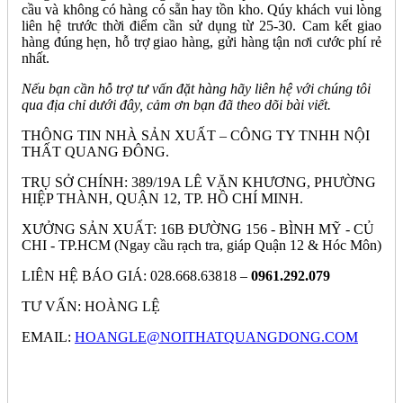
cầu và không có hàng có sẵn hay tồn kho. Qúy khách vui lòng
liên hệ trước thời điểm cần sử dụng từ 25-30. Cam kết giao
hàng đúng hẹn, hỗ trợ giao hàng, gửi hàng tận nơi cước phí rẻ
nhất.
Nếu bạn cần hỗ trợ tư vấn đặt hàng hãy liên hệ với chúng tôi
qua địa chỉ dưới đây, cảm ơn bạn đã theo dõi bài viết.
THÔNG TIN NHÀ SẢN XUẤT – CÔNG TY TNHH NỘI
THẤT QUANG ĐÔNG.
TRỤ SỞ CHÍNH: 389/19A LÊ VĂN KHƯƠNG, PHƯỜNG
HIỆP THÀNH, QUẬN 12, TP. HỒ CHÍ MINH.
XƯỞNG SẢN XUẤT: 16B ĐƯỜNG 156 - BÌNH MỸ - CỦ
CHI - TP.HCM (Ngay cầu rạch tra, giáp Quận 12 & Hóc Môn)
LIÊN HỆ BÁO GIÁ: 028.668.63818 –
0961.292.079
TƯ VẤN: HOÀNG LỆ
EMAIL:
HOANGLE@NOITHATQUANGDONG.COM