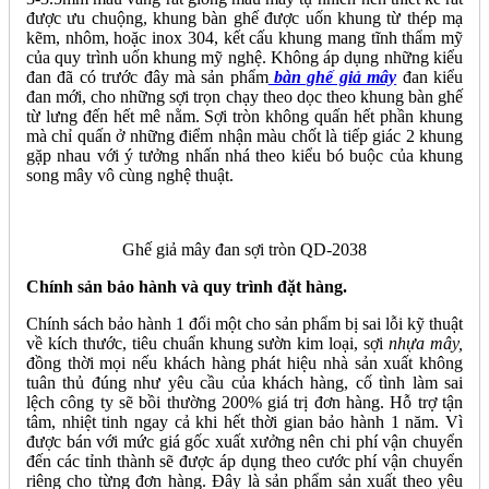
được ưu chuộng, khung bàn ghế được uốn khung từ thép mạ
kẽm, nhôm, hoặc inox 304, kết cấu khung mang tĩnh thẩm mỹ
của quy trình uốn khung mỹ nghệ. Không áp dụng những kiểu
đan đã có trước đây mà sản phẩm
bàn ghế giả mây
đan kiểu
đan mới, cho những sợi trọn chạy theo dọc theo khung bàn ghế
từ lưng đến hết mê nằm. Sợi tròn không quấn hết phần khung
mà chỉ quấn ở những điểm nhận màu chốt là tiếp giác 2 khung
gặp nhau với ý tưởng nhấn nhá theo kiểu bó buộc của khung
song mây vô cùng nghệ thuật.
Ghế giả mây đan sợi tròn QD-2038
Chính sản bảo hành và quy trình đặt hàng.
Chính sách bảo hành 1 đổi một cho sản phẩm bị sai lỗi kỹ thuật
về kích thước, tiêu chuẩn khung sườn kim loại, sợi
nhựa mây,
đồng thời mọi nếu khách hàng phát hiệu nhà sản xuất không
tuân thủ đúng như yêu cầu của khách hàng, cố tình làm sai
lệch công ty sẽ bồi thường 200% giá trị đơn hàng. Hỗ trợ tận
tâm, nhiệt tinh ngay cả khi hết thời gian bảo hành 1 năm. Vì
được bán với mức giá gốc xuất xưởng nên chi phí vận chuyển
đến các tỉnh thành sẽ được áp dụng theo cước phí vận chuyển
riêng cho từng đơn hàng. Đây là sản phẩm sản xuất theo yêu