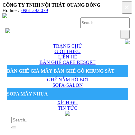
CÔNG TY TNHH NỘI THẤT QUANG ĐÔNG
×
Hotline :
0961 292 079
TRANG CHỦ
GIỚI THIỆU
LIÊN HỆ
BÀN GHẾ CAFE-RESORT
BÀN GHẾ GIẢ MÂY
BÀN GHẾ GỖ KHUNG SẮT
GHẾ NẰM HỒ BƠI
SOFA-SALON
SOFA MÂY NHỰA
XÍCH ĐU
TIN TỨC
Sản phẩm