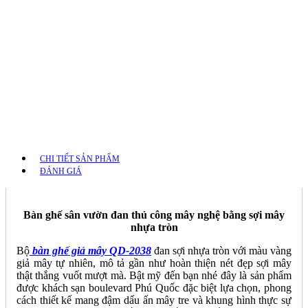
CHI TIẾT SẢN PHẨM
ĐÁNH GIÁ
Bàn ghế sân vườn đan thủ công mây nghệ bằng sợi mây
nhựa tròn
Bộ
bàn ghế giả mây QD-2038
đan sợi nhựa tròn với màu vàng
giả mây tự nhiên, mô tả gần như hoàn thiện nét đẹp sợi mây
thật thắng vuốt mượt mà. Bật mỹ đến bạn nhé đây là sản phẩm
được khách sạn boulevard Phú Quốc đặc biệt lựa chọn, phong
cách thiết kế mang đậm dấu ấn mây tre và khung hình thực sự