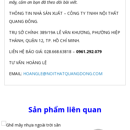
mây, cảm ơn bạn đã theo dõi bài viết.
THÔNG TIN NHÀ SẢN XUẤT – CÔNG TY TNHH NỘI THẤT
QUANG ĐÔNG.
TRỤ SỞ CHÍNH: 389/19A LÊ VĂN KHƯƠNG, PHƯỜNG HIỆP
THÀNH, QUẬN 12, TP. HỒ CHÍ MINH.
LIÊN HỆ BÁO GIÁ: 028.668.63818 –
0961.292.079
TƯ VẤN: HOÀNG LỆ
EMAIL:
HOANGLE@NOITHATQUANGDONG.COM
Sản phẩm liên quan