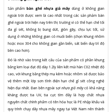
Sản phẩm
bàn ghế nhựa giả mây
dùng ở không gian
ngoài trời được xem là cao nhất trong các sản phảm bàn
ghế ngoài trời hiện nay trên thị trường vì có thể hạn chế tối
đa gỉ sét, không bị bung dứt, giòn gãy, chịu lực tốt, sử
dụng ở những không gian có muối biển (chọn khung nhôm
hoặc inox 304 cho không gian gần biển, sát biển duy trì độ
bền cao hơn).
Đó là nhờ vào trong kết cấu của sản phẩm có phần khung
bằng kim loại đạt độ dày 1.2ly liền kết múi hàn C02 nhiệt độ
cao, với khung bằng thép mạ kẽm hoặc nhôm sẽ được bảo
vệ thêm một lớp sơn tĩnh điện hạn chế gỉ sét công nghệ
hiện đại nhất. Đan bên ngoài s
ợi nhựa giả mây
có khả năng
kháng được tia UV, tia cực tím đây là hợp chất nhựa
nguyên chất chính phẩm có tên hóa học là PE nhập khẩu và
quy trình chạy dây nhựa mây ngay tại Việt Nam nên thành