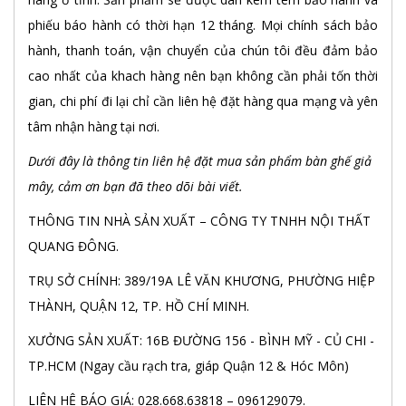
phiếu báo hành có thời hạn 12 tháng. Mọi chính sách bảo
hành, thanh toán, vận chuyển của chún tôi đều đảm bảo
cao nhất của khach hàng nên bạn không cần phải tốn thời
gian, chi phí đi lại chỉ cần liên hệ đặt hàng qua mạng và yên
tâm nhận hàng tại nơi.
Dưới đây là thông tin liên hệ đặt mua sản phẩm bàn ghế giả
mây, cảm ơn bạn đã theo dõi bài viết.
THÔNG TIN NHÀ SẢN XUẤT – CÔNG TY TNHH NỘI THẤT
QUANG ĐÔNG.
TRỤ SỞ CHÍNH: 389/19A LÊ VĂN KHƯƠNG, PHƯỜNG HIỆP
THÀNH, QUẬN 12, TP. HỒ CHÍ MINH.
XƯỞNG SẢN XUẤT: 16B ĐƯỜNG 156 - BÌNH MỸ - CỦ CHI -
TP.HCM (Ngay cầu rạch tra, giáp Quận 12 & Hóc Môn)
LIÊN HỆ BÁO GIÁ: 028.668.63818 – 096129079.