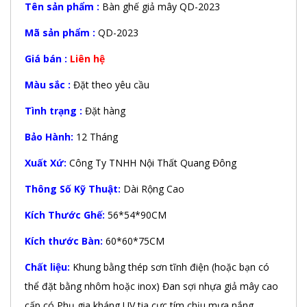
Tên sản phẩm :
Bàn ghế giả mây QD-2023
Mã sản phẩm :
QD-2023
Giá bán :
Liên hệ
Màu sắc :
Đặt theo yêu cầu
Tình trạng :
Đặt hàng
Bảo Hành:
12 Tháng
Xuất Xứ:
Công Ty TNHH Nội Thất Quang Đông
Thông Số Kỹ Thuật:
Dài Rộng Cao
Kích Thước Ghế:
56*54*90CM
Kích thước Bàn:
60*60*75CM
Chất liệu:
Khung bằng thép sơn tĩnh điện (hoặc bạn có
thể đặt bằng nhôm hoặc inox) Đan sợi nhựa giả mây cao
cấp có Phụ gia kháng UV tia cực tím chịu mưa nắng.