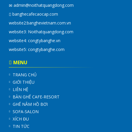
admin@noithatquangdong.com
banghecafecaocap.com
website2:
banghevietnam.com.vn
website3: Noithatquangdong.com
website4:
congtybanghe.vn
website5:
congtybanghe.com
MENU
TRANG CHỦ
GIỚI THIỆU
LIÊN HỆ
BÀN GHẾ CAFE-RESORT
GHẾ NẰM HỒ BƠI
SOFA-SALON
XÍCH ĐU
TIN TỨC