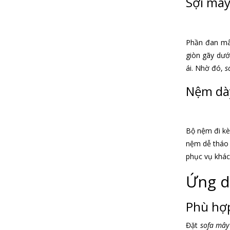
Sợi mây
Phần đan m
giòn gãy dướ
ái. Nhờ đó,
s
Nệm dày
Bộ nệm đi kè
nệm dễ tháo r
phục vụ khác
Ứng d
Phù hợp
Đặt
sofa mây