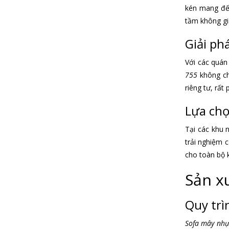
kén mang đến
tầm không gi
Giải ph
Với các quán
755
không ch
riêng tư, rất
Lựa chọ
Tại các khu 
trải nghiệm c
cho toàn bộ 
Sản x
Quy trì
Sofa mây nh