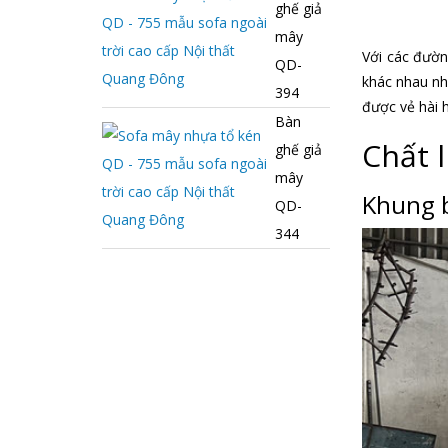
ghế giả
mây
Với các đườn
QD-
khác nhau như
394
được vẻ hài h
Bàn
Chất 
ghế giả
mây
Khung b
QD-
344