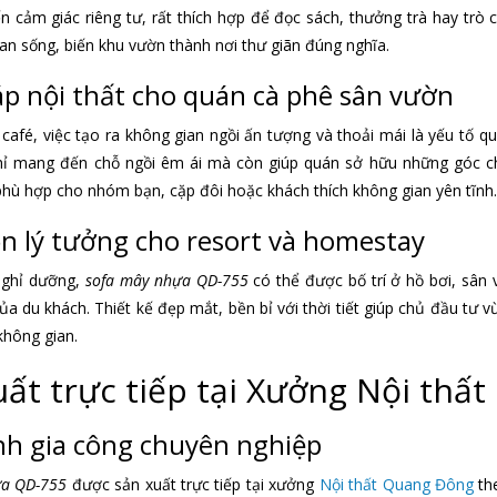
 cảm giác riêng tư, rất thích hợp để đọc sách, thưởng trà hay trò 
an sống, biến khu vườn thành nơi thư giãn đúng nghĩa.
áp nội thất cho quán cà phê sân vườn
 café, việc tạo ra không gian ngồi ấn tượng và thoải mái là yếu tố 
ỉ mang đến chỗ ngồi êm ái mà còn giúp quán sở hữu những góc che
 phù hợp cho nhóm bạn, cặp đôi hoặc khách thích không gian yên tĩnh.
n lý tưởng cho resort và homestay
nghỉ dưỡng,
sofa mây nhựa QD-755
có thể được bố trí ở hồ bơi, sân
ủa du khách. Thiết kế đẹp mắt, bền bỉ với thời tiết giúp chủ đầu tư vừ
không gian.
uất trực tiếp tại Xưởng Nội thấ
nh gia công chuyên nghiệp
ựa QD-755
được sản xuất trực tiếp tại xưởng
Nội thất Quang Đông
the