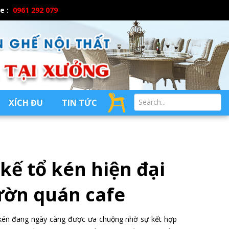
ne :
0961 292 079
XÍCH ĐU
TIN TỨC
kế tổ kén hiện đại
ườn quán cafe
ổ kén đang ngày càng được ưa chuộng nhờ sự kết hợp