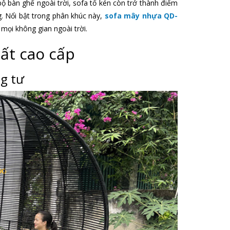
ộ bàn ghế ngoài trời, sofa tổ kén còn trở thành điểm
. Nổi bật trong phân khúc này,
sofa mây nhựa QD-
mọi không gian ngoài trời.
hất cao cấp
ng tư