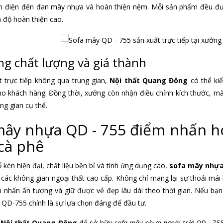
nh điện đến đan mây nhựa và hoàn thiện nệm. Mỗi sản phẩm đều đư
à độ hoàn thiện cao.
g chất lượng và giá thành
 trực tiếp không qua trung gian,
Nội thất Quang Đông
có thể ki
ho khách hàng. Đồng thời, xưởng còn nhận điều chỉnh kích thước, mà
ng gian cụ thể.
mây nhựa QD - 755 điểm nhấn h
cà phê
tổ kén hiện đại, chất liệu bền bỉ và tính ứng dụng cao,
sofa mây nhựa
 các không gian ngoại thất cao cấp. Không chỉ mang lại sự thoải m
 nhấn ấn tượng và giữ được vẻ đẹp lâu dài theo thời gian. Nếu bạn 
 QD-755 chính là sự lựa chọn đáng để đầu tư.
y
Nội thất Quang Đông
để sở hữu
sofa mây nhựa ngoài trời QD - 75