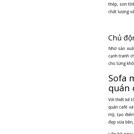
thép, sơn tĩ
chất lượng v
Chủ độn
Nhờ sản xuất
cạnh tranh c
cho từng khô
Sofa 
quán 
Với thiết kế 
quán café và
mỹ, tạo điểm
đẹp vừa bền,
Liên hệ nga