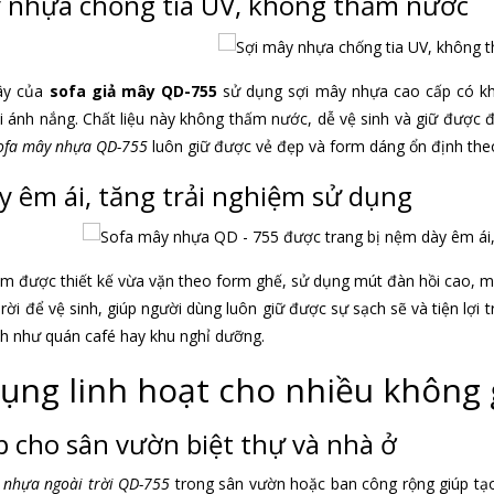
 nhựa chống tia UV, không thấm nước
ây của
sofa giả mây QD-755
sử dụng sợi mây nhựa cao cấp có kh
i ánh nắng. Chất liệu này không thấm nước, dễ vệ sinh và giữ được 
ofa mây nhựa QD-755
luôn giữ được vẻ đẹp và form dáng ổn định the
 êm ái, tăng trải nghiệm sử dụng
m được thiết kế vừa vặn theo form ghế, sử dụng mút đàn hồi cao, ma
ời để vệ sinh, giúp người dùng luôn giữ được sự sạch sẽ và tiện lợi 
h như quán café hay khu nghỉ dưỡng.
ụng linh hoạt cho nhiều không 
 cho sân vườn biệt thự và nhà ở
 nhựa ngoài trời QD-755
trong sân vườn hoặc ban công rộng giúp tạo 