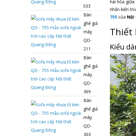
hài hòa giữa
533
nhấn kiến tr
Bàn
755
của
Nội
ghế giả
Thiết
mây
QD-
Kiểu dá
211
Bàn
ghế giả
mây
QD-
369
Bàn
ghế giả
mây
QD-
303