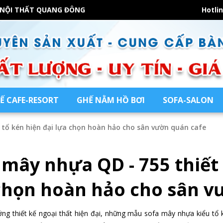
 NỘI THẤT QUANG ĐÔNG
Hotli
Ế CAFE-RESORT
GHẾ NẰM HỒ BƠI
SOFA-SALON
 tổ kén hiện đại lựa chọn hoàn hảo cho sân vườn quán cafe
 mây nhựa QD - 755 thiết 
chọn hoàn hảo cho sân v
ng thiết kế ngoại thất hiện đại, những mẫu sofa mây nhựa kiểu t