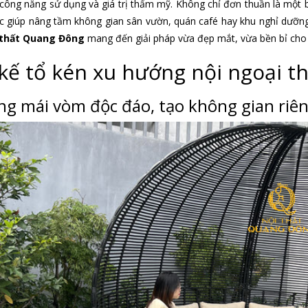
 công năng sử dụng và giá trị thẩm mỹ. Không chỉ đơn thuần là một b
úc giúp nâng tầm không gian sân vườn, quán café hay khu nghỉ dưỡng
 thất Quang Đông
mang đến giải pháp vừa đẹp mắt, vừa bền bỉ cho 
 kế tổ kén xu hướng nội ngoại t
ng mái vòm độc đáo, tạo không gian riê