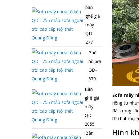
bàn
ghế giả
mây
QD-
277
Ghế
hồ bơi
QD-
579
Bàn
Sofa mây n
ghế giả
riêng tư như
mây
đặt trong sân
QD-
thu hút mọi á
2055
Hình kh
Bàn