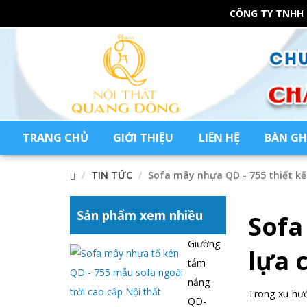
CÔNG TY TNHH
TRANG CHỦ
GIỚI THIỆU
LIÊN HỆ
BÀN GH
TIN TỨC
Sofa mây nhựa QD - 755 thiết kế
Sản phẩm xem nhiều
Sofa
Giường
lựa 
tắm
nắng
Trong xu hướ
QD-