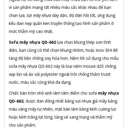
vì sản phẩm mang rất nhiều màu sắc khác nhau để bạn
chọn lựa.
Sợi mây nhựa
dày dặn, độ đàn hồi tốt, ứng dụng
kểu đan nẹp quấn ken truyền thống tạo hình sản phẩm ở
mức thẫm mỹ cao nhất.
Sofa mây nhựa QD-662
lựa chọn khung thép sơn tĩnh
điện, bạn cũng có thể chọn khung nhôm, hoặc inox 304 để
tăng độ bền chống oxy hóa hơn. Nệm lót sử dụng cho mẫu
sofa mây nhựa QD-662 này là loại nệm mouse d25 chống
xẹp lún và áo vải polyester ngoài trời chống thấm trượt
nước, màu sắc cũng khá đa dạng.
Chiếc bàn tròn nhỏ xinh làm tâm điểm cho sofa
mây nhựa
QD-662
, được đan đồng nhất bằng sợi nhựa giả mây bảng
màu vàng mây tự nhiên, mặt bàn làm bằng kính cường lực
hoặc kính trắng lọt lòng, tăng vẻ sang trọng và thẫm mỹ
cho sản phẩm.