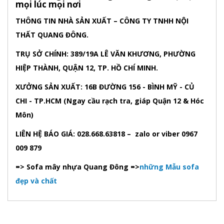
mọi lúc mọi nơi
THÔNG TIN NHÀ SẢN XUẤT – CÔNG TY TNHH NỘI
THẤT QUANG ĐÔNG.
TRỤ SỞ CHÍNH: 389/19A LÊ VĂN KHƯƠNG, PHƯỜNG
HIỆP THÀNH, QUẬN 12, TP. HỒ CHÍ MINH.
XƯỞNG SẢN XUẤT: 16B ĐƯỜNG 156 - BÌNH MỸ - CỦ
CHI - TP.HCM (Ngay cầu rạch tra, giáp Quận 12 & Hóc
Môn)
LIÊN HỆ BÁO GIÁ: 028.668.63818 – zalo or viber 0967
009 879
=> Sofa mây nhựa Quang Đông =>
những Mẫu sofa
đẹp và chất