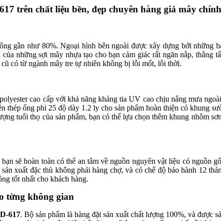
617 trên chất liệu bền, đẹp chuyên hàng giả mây chín
ông gần như 80%. Ngoại hình bên ngoài được xây dựng bởi những bàn
ặn của những sợi mây nhựa tạo cho bạn cảm giác rất ngăn nắp, thẳng 
ũ có từ ngành mây tre tự nhiên không bị lỗi mốt, lỗi thời.
polyester cao cấp với khả năng kháng tia UV cao chịu nắng mưa ngoài tr
n thép ống phi 25 độ dày 1.2 ly cho sản phẩm hoàn thiện có khung sư
lượng tuổi thọ của sản phẩm, bạn có thể lựa chọn thêm khung nhôm sơn 
 bạn sẽ hoàn toàn có thể an tâm về nguồn nguyên vật liệu có nguồn g
ản xuất đặc thù không phải hàng chợ, và có chế độ bảo hành 12 tháng
ông tốt nhất cho khách hàng.
o từng không gian
QD-617
. Bộ sản phẩm là hàng đặt sản xuất chất lượng 100%, và được sả