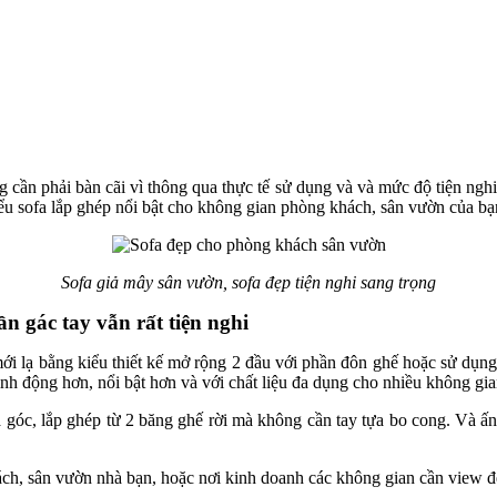
 cần phải bàn cãi vì thông qua thực tế sử dụng và và mức độ tiện nghi
iểu sofa lắp ghép nổi bật cho không gian phòng khách, sân vườn của b
Sofa giả mây sân vườn, sofa đẹp tiện nghi sang trọng
 gác tay vẫn rất tiện nghi
 lạ bằng kiểu thiết kế mở rộng 2 đầu với phần đôn ghế hoặc sử dụng l
nh động hơn, nổi bật hơn và với chất liệu đa dụng cho nhiều không gi
 góc, lắp ghép từ 2 băng ghế rời mà không cần tay tựa bo cong. Và ấn
h, sân vườn nhà bạn, hoặc nơi kinh doanh các không gian cần view đẹ