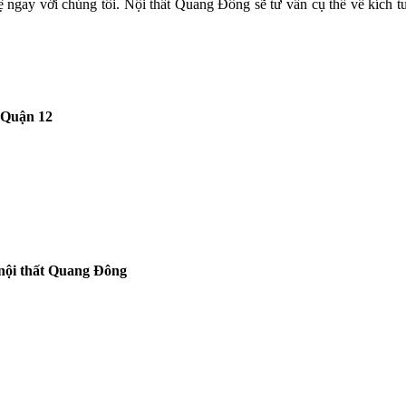
ệ ngay với chúng tôi. Nội thất Quang Đông sẽ tư vấn cụ thể về kích t
 Quận 12
 nội thất Quang Đông