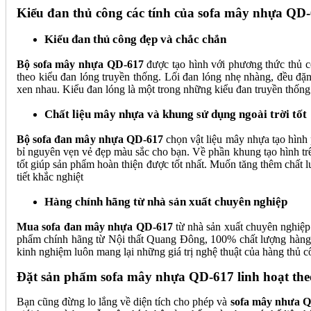
Kiểu đan thủ công các tính của sofa mây nhựa QD-
Kiểu đan thủ công đẹp và chắc chắn
Bộ sofa mây nhựa QD-617
được tạo hình với phương thức thủ c
theo kiểu đan lóng truyền thống. Lối đan lóng nhẹ nhàng, đều đ
xen nhau. Kiểu đan lóng là một trong những kiểu đan truyền thống c
Chất liệu mây nhựa và khung sử dụng ngoài trời tốt
Bộ sofa đan mây nhựa QD-617
chọn vật liệu mây nhựa tạo hình 
bỉ nguyên vẹn vẻ đẹp màu sắc cho bạn. Về phần khung tạo hình trê
tốt giúp sản phẩm hoàn thiện được tốt nhất. Muốn tăng thêm chất 
tiết khắc nghiệt
Hàng chính hãng từ nhà sản xuất chuyên nghiệp
Mua sofa đan mây nhựa QD-617
từ nhà sản xuất chuyên nghiệp
phẩm chính hãng từ Nội thất Quang Đông, 100% chất lượng hàng s
kinh nghiệm luôn mang lại những giá trị nghệ thuật của hàng thủ c
Đặt sản phẩm sofa mây nhựa QD-617 linh hoạt the
Bạn cũng đừng lo lắng về diện tích cho phép và
sofa mây nhưa 