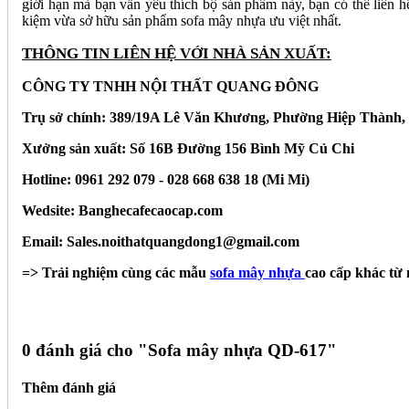
giới hạn mà bạn vẫn yêu thích bộ sản phẩm này, bạn có thể liên h
kiệm vừa sở hữu sản phẩm sofa mây nhựa ưu việt nhất.
THÔNG TIN LIÊN HỆ VỚI NHÀ SẢN XUẤT:
CÔNG TY TNHH NỘI THẤT QUANG ĐÔNG
Trụ sở chính: 389/19A Lê Văn Khương, Phường Hiệp Thành,
Xưởng sản xuất: Số 16B Đường 156 Bình Mỹ Củ Chi
Hotline: 0961 292 079 - 028 668 638 18 (Mi Mi)
Wedsite: Banghecafecaocap.com
Email: Sales.noithatquangdong1@gmail.com
=> Trải nghiệm cùng các mẫu
sofa mây nhựa
cao cấp khác từ
0 đánh giá cho "
Sofa mây nhựa QD-617"
Thêm đánh giá