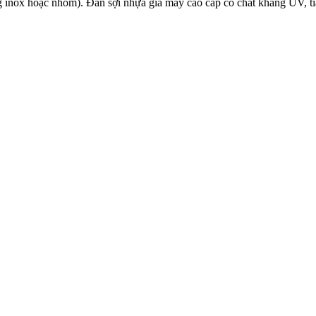
g inox hoặc nhôm). Đan sợi nhựa giả mây cao cấp có chất kháng UV, t