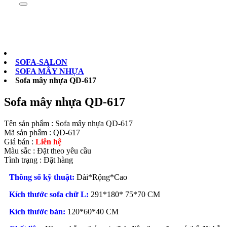
Sản phẩm
0902073879
SOFA-SALON
SOFA MÂY NHỰA
Sofa mây nhựa QD-617
Sofa mây nhựa QD-617
Tên sản phẩm :
Sofa mây nhựa QD-617
Mã sản phẩm :
QD-617
Giá bán :
Liên hệ
Màu sắc :
Đặt theo yêu cầu
Tình trạng :
Đặt hàng
Thông số kỹ thuật:
Dài*Rộng*Cao
Kích thước sofa chữ L:
291*180* 75*70 CM
Kích thước bàn:
120*60*40 CM