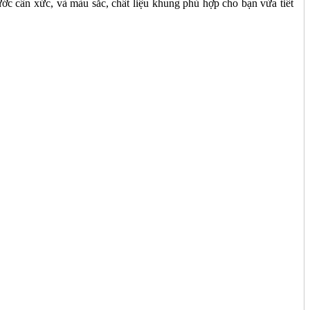
ước cân xức, và màu sắc, chất liệu khung phù hợp cho bạn vừa tiết