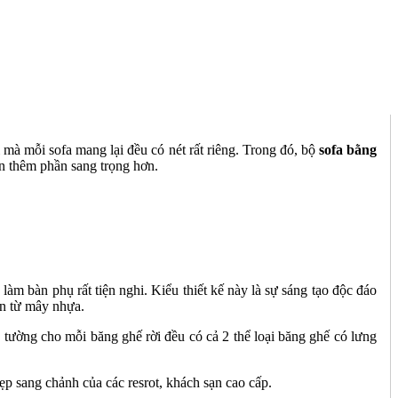
 mà mỗi sofa mang lại đều có nét rất riêng. Trong đó, bộ
sofa bằng
ạn thêm phần sang trọng hơn.
àm bàn phụ rất tiện nghi. Kiểu thiết kế này là sự sáng tạo độc đáo
an từ mây nhựa.
 tường cho mỗi băng ghế rời đều có cả 2 thể loại băng ghế có lưng
p sang chảnh của các resrot, khách sạn cao cấp.