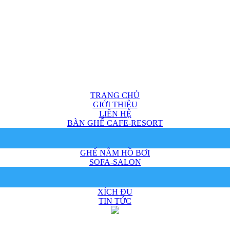
TRANG CHỦ
GIỚI THIỆU
LIÊN HỆ
BÀN GHẾ CAFE-RESORT
GHẾ NẰM HỒ BƠI
SOFA-SALON
XÍCH ĐU
TIN TỨC