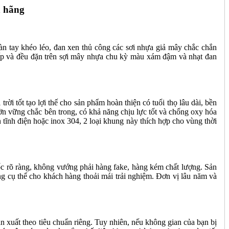
h hãng
 tay khéo léo, đan xen thủ công các sơi nhựa giả mây chắc chắn
tấp và đều đặn trên sợi mây nhựa chu kỳ màu xám đậm và nhạt đan
ời tốt tạo lợi thế cho sản phẩm hoàn thiện có tuổi thọ lâu dài, bền
ờn vững chắc bên trong, có khả năng chịu lực tốt và chống oxy hóa
tĩnh điện hoặc inox 304, 2 loại khung này thích hợp cho vùng thời
ốc rõ ràng, không vướng phải hàng fake, hàng kém chất lượng. Sản
 cụ thể cho khách hàng thoải mái trải nghiệm. Đơn vị lâu năm và
n xuất theo tiêu chuẩn riêng. Tuy nhiên, nếu không gian của bạn bị