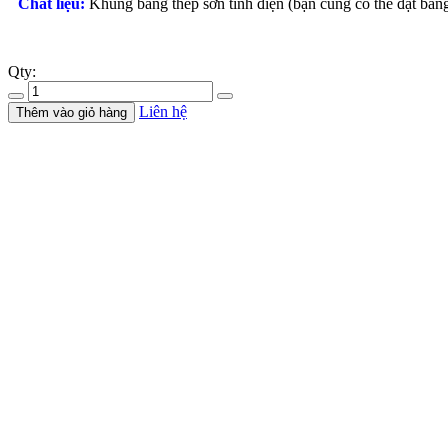
Chất liệu:
Khung bằng thép sơn tĩnh điện (bạn cũng có thể đặt bằn
Qty:
Liên hệ
Thêm vào giỏ hàng