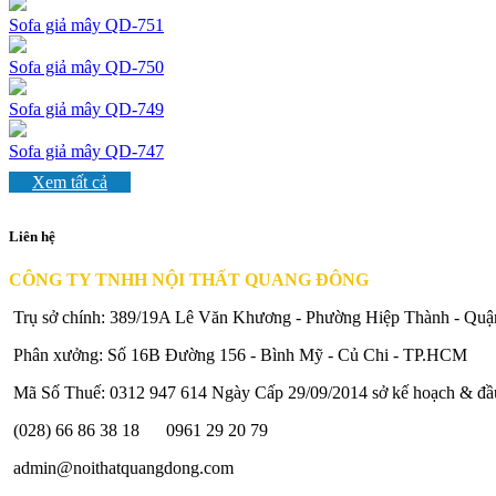
Sofa giả mây QD-751
Sofa giả mây QD-750
Sofa giả mây QD-749
Sofa giả mây QD-747
Xem tất cả
Liên hệ
CÔNG TY TNHH NỘI THẤT QUANG ĐÔNG
Trụ sở chính: 389/19A Lê Văn Khương - Phường Hiệp Thành - Qu
Phân xưởng: Số 16B Đường 156 - Bình Mỹ - Củ Chi - TP.HCM
Mã Số Thuế: 0312 947 614 Ngày Cấp 29/09/2014 sở kế hoạch & đ
(028) 66 86 38 18
0961 29 20 79
admin@noithatquangdong.com