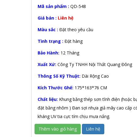
Mã sản phẩm :
QD-548
Giá bán :
Liên hệ
Màu sắc :
Đặt theo yêu cầu
Tình trạng :
Đặt hàng
Bảo Hành:
12 Tháng
Xuất Xứ:
Công Ty TNHH Nội Thất Quang Đông
Thông Số Kỹ Thuật:
Dài Rộng Cao
Kích Thước Ghế:
175*163*76 CM
Chất liệu:
Khung bằng thép sơn tĩnh điện (hoặc b
đặt bằng nhôm ) Đan sợi nhựa giả mây cao cấp c
kháng UV tia cực tím chịu mưa nắng.
Thêm vào giỏ hàng
Liên hệ