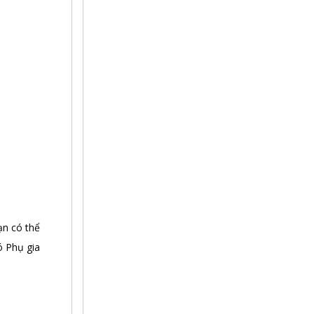
ạn có thể
ó Phụ gia