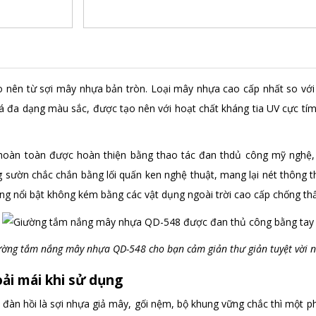
 nên từ sợi mây nhựa bản tròn. Loại mây nhựa cao cấp nhất so với 2
khá đa dạng màu sắc, được tạo nên với hoạt chất kháng tia UV cực t
hoàn toàn được hoàn thiện bằng thao tác đan thdủ công mỹ nghệ, v
 sườn chắc chắn bằng lối quấn ken nghệ thuật, mang lại nét thông th
ũng nổi bật không kém bằng các vật dụng ngoài trời cao cấp chống th
ờng tắm nắng mây nhựa QD-548 cho bạn cảm giản thư giản tuyệt vời 
ải mái khi sử dụng
đàn hồi là sợi nhựa giả mây, gối nệm, bộ khung vững chắc thì một p