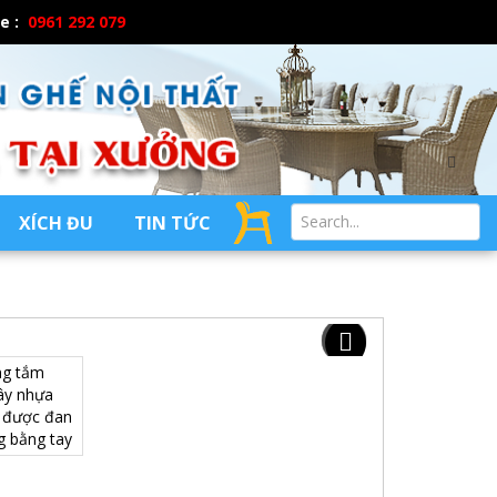
ne :
0961 292 079
XÍCH ĐU
TIN TỨC