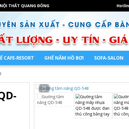
 NỘI THẤT QUANG ĐÔNG
Hotli
Ế CAFE-RESORT
GHẾ NẰM HỒ BƠI
SOFA-SALON
8
QD-