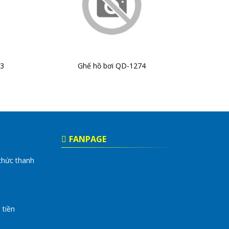
3
Ghế hồ bơi QD-1274
FANPAGE
thức thanh
 tiền