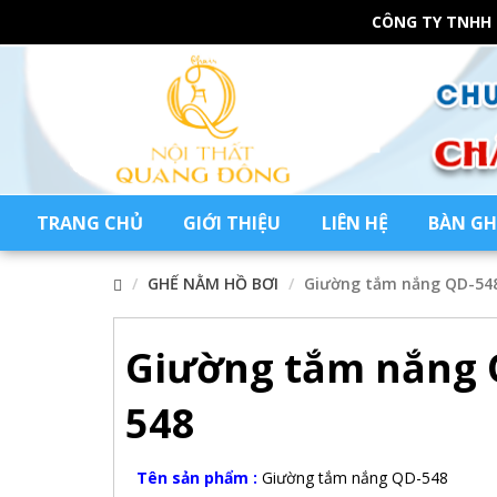
CÔNG TY TNHH
TRANG CHỦ
GIỚI THIỆU
LIÊN HỆ
BÀN GH
GHẾ NẰM HỒ BƠI
Giường tắm nắng QD-54
Giường tắm nắng 
548
Tên sản phẩm :
Giường tắm nắng QD-548