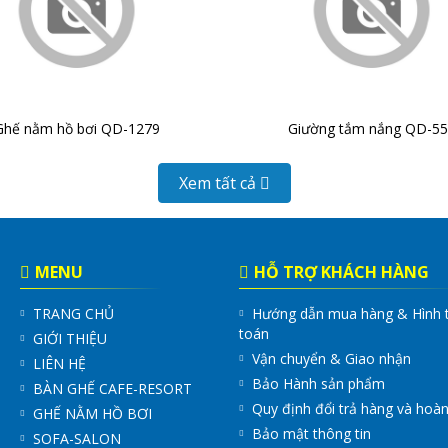
Ghế nằm hồ bơi QD-1279
Giường tắm nắng QD-55
Xem tất cả
MENU
HỖ TRỢ KHÁCH HÀNG
TRANG CHỦ
Hướng dẫn mua hàng & Hình 
toán
GIỚI THIỆU
Vận chuyển & Giao nhận
LIÊN HỆ
Bảo Hành sản phẩm
BÀN GHẾ CAFE-RESORT
Quy định đổi trả hàng và hoàn
GHẾ NẰM HỒ BƠI
Bảo mật thông tin
SOFA-SALON