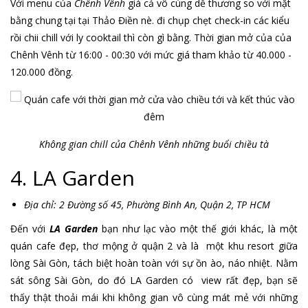
Với menu của
Chênh Vênh
giá cả vô cùng dễ thương so với mặt
bằng chung tại tại Thảo Điền nè. đi chụp chẹt check-in các kiểu
rồi chii chill với ly cooktail thì còn gì bằng. Thời gian mở của của
Chênh Vênh từ 16:00 - 00:30 với mức giá tham khảo từ 40.000 -
120.000 đồng.
Không gian chill của Chênh Vênh những buổi chiều tà
4. LA Garden
Địa chỉ: 2 Đường số 45, Phường Bình An, Quận 2, TP HCM
Đến với
LA Garden
bạn như lạc vào một thế giới khác, là một
quán cafe đẹp, thơ mộng ở quận 2 và là một khu resort giữa
lòng Sài Gòn, tách biệt hoàn toàn với sự ồn ào, náo nhiệt. Nằm
sát sông Sài Gòn, do đó LA Garden có view rất đẹp, bạn sẽ
thấy thật thoải mái khi không gian vô cùng mát mẻ với những