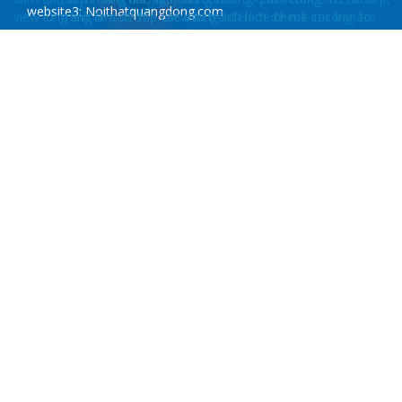
website3: Noithatquangdong.com
website4:
congtybanghe.vn
website5:
congtybanghe.com
MENU
TRANG CHỦ
GIỚI THIỆU
LIÊN HỆ
BÀN GHẾ CAFE-RESORT
GHẾ NẰM HỒ BƠI
SOFA-SALON
XÍCH ĐU
TIN TỨC
HỖ TRỢ KHÁCH HÀNG
Hướng dẫn mua hàng & Hình thức thanh toán
Vận chuyển & Giao nhận