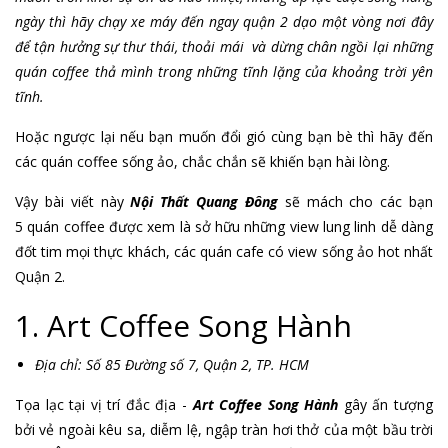
ngày thì hãy chạy xe máy đến ngay quận 2 dạo một vòng nơi đây
để tận hưởng sự thư thái, thoải mái và dừng chân ngồi lại những
quán coffee thả mình trong những tĩnh lặng của khoảng trời yên
tĩnh.
Hoặc ngược lại nếu bạn muốn đổi gió cùng bạn bè thì hãy đến
các quán coffee sống ảo, chắc chắn sẽ khiến bạn hài lòng.
Vậy bài viết này
Nội Thất Quang Đông
sẽ mách cho các bạn
5 quán coffee được xem là sở hữu những view lung linh dễ dàng
đốt tim mọi thực khách, các quán cafe có view sống ảo hot nhất
Quận 2.
1. Art Coffee Song Hành
Địa chỉ: Số 85 Đường số 7, Quận 2, TP. HCM
Tọa lạc tại vị trí đắc địa -
Art Coffee Song Hành
gây ấn tượng
bởi vẻ ngoài kêu sa, diễm lệ, ngập tràn hơi thở của một bầu trời