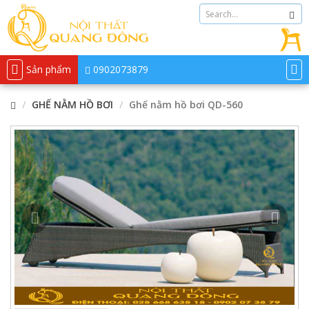
Sản phẩm
0902073879
GHẾ NẰM HỒ BƠI
Ghế nằm hồ bơi QD-560