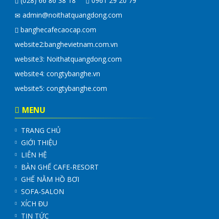
(028) 66 86 38 18
0961 29 20 79
admin@noithatquangdong.com
banghecafecaocap.com
website2:
banghevietnam.com.vn
website3: Noithatquangdong.com
website4:
congtybanghe.vn
website5:
congtybanghe.com
MENU
TRANG CHỦ
GIỚI THIỆU
LIÊN HỆ
BÀN GHẾ CAFE-RESORT
GHẾ NẰM HỒ BƠI
SOFA-SALON
XÍCH ĐU
TIN TỨC