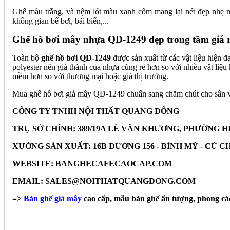
Ghế màu trắng, và nệm lót màu xanh cốm mang lại nét đẹp nhẹ 
không gian bể bơi, bãi biển,...
Ghế hồ bơi mây nhựa QD-1249 đẹp trong tầm giá 
Toàn bộ
ghế hồ bơi QD-1249
được sản xuất từ các vật liệu hiện 
polyester nên giá thành của nhựa cũng rẻ hơn so với nhiều vật liệu
mềm hơn so với thương mại hoặc giá thị trường.
Mua ghế hồ bơi giả mây QD-1249 chuẩn sang chăm chút cho sân vườ
CÔNG TY TNHH NỘI THẤT QUANG ĐÔNG
TRỤ SỞ CHÍNH: 389/19A LÊ VĂN KHƯƠNG, PHƯỜNG HI
XƯỞNG SẢN XUẤT: 16B ĐƯỜNG 156 - BÌNH MỸ - CỦ CHI - 
WEBSITE: BANGHECAFECAOCAP.COM
EMAIL: SALES@NOITHATQUANGDONG.COM
=>
Bàn ghế giả mây
cao cấp, mẫu bàn ghế ấn tượng, phong cá