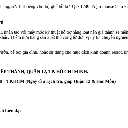
nhàng, sức hút riêng cho bộ ghế hồ bơi QD-1249. Nệm mouse 5cm kế
rẻ
đại, nhân tạo với máy móc kỹ thuật hỗ trợ hàng loạt nên giá thành sẽ 
 khác. Thêm nữa hàng sản xuất thủ công từ đơn vị uy tín chuyên nghiệm 
n, bể bơi gia đình, hoặc sử dụng cho mục đích kinh doanh resrot, khá
ỆP THÀNH, QUẬN 12, TP. HỒ CHÍ MINH.
TP.HCM (Ngay cầu rạch tra, giáp Quận 12 & Hóc Môn)
ch hiện đại