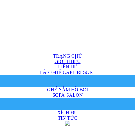
TRANG CHỦ
GIỚI THIỆU
LIÊN HỆ
BÀN GHẾ CAFE-RESORT
GHẾ NẰM HỒ BƠI
SOFA-SALON
XÍCH ĐU
TIN TỨC