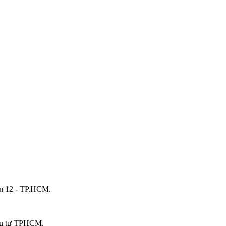
ận 12 - TP.HCM.
ầu tư TPHCM.