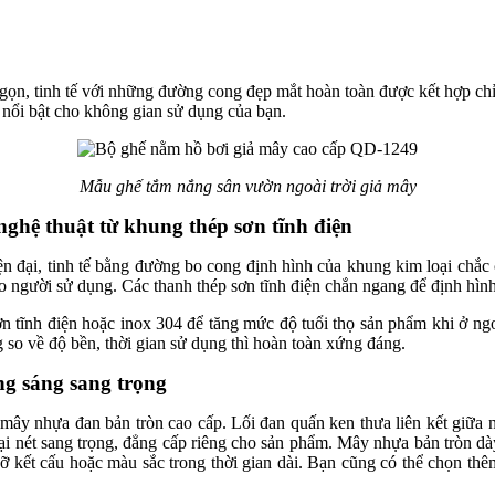
gọn, tinh tế với những đường cong đẹp mắt hoàn toàn được kết hợp chỉ
 nổi bật cho không gian sử dụng của bạn.
Mẫu ghế tắm nắng sân vườn ngoài trời giả mây
ghệ thuật từ khung thép sơn tĩnh điện
n đại, tinh tế bằng đường bo cong định hình của khung kim loại chắc 
ho người sử dụng. Các thanh thép sơn tĩnh điện chắn ngang để định hìn
 tĩnh điện hoặc inox 304 để tăng mức độ tuổi thọ sản phẩm khi ở ngoà
 so về độ bền, thời gian sử dụng thì hoàn toàn xứng đáng.
g sáng sang trọng
u mây nhựa đan bản tròn cao cấp. Lối đan quấn ken thưa liên kết giữa
 nét sang trọng, đẳng cấp riêng cho sản phẩm. Mây nhựa bản tròn dày
vỡ kết cấu hoặc màu sắc trong thời gian dài. Bạn cũng có thể chọn 