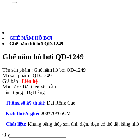
Sản phẩm
0902073879
GHẾ NẰM HỒ BƠI
Ghế nằm hồ bơi QD-1249
Ghế nằm hồ bơi QD-1249
Tên sản phẩm :
Ghế nằm hồ bơi QD-1249
Mã sản phẩm :
QD-1249
Giá bán :
Liên hệ
Màu sắc :
Đặt theo yêu cầu
Tình trạng :
Đặt hàng
Thông số kỹ thuật:
Dài Rộng Cao
Kích thước ghế:
200*70*65CM
Chất liệu:
Khung bằng thép sơn tĩnh điện. (bạn có thể đặt bằng nh
Qty: