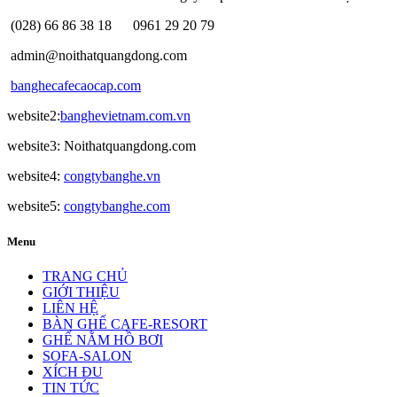
(028) 66 86 38 18
0961 29 20 79
admin@noithatquangdong.com
banghecafecaocap.com
website2:
banghevietnam.com.vn
website3: Noithatquangdong.com
website4:
congtybanghe.vn
website5:
congtybanghe.com
Menu
TRANG CHỦ
GIỚI THIỆU
LIÊN HỆ
BÀN GHẾ CAFE-RESORT
GHẾ NẰM HỒ BƠI
SOFA-SALON
XÍCH ĐU
TIN TỨC