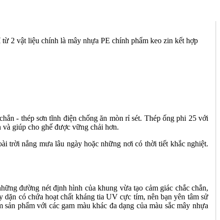
 từ 2 vật liệu chính là mây nhựa PE chính phẩm keo zin kết hợp
chắn - thép sơn tĩnh điện chống ăn mòn rỉ sét. Thép ống phi 25 với
h và giúp cho ghế được vững chải hơn.
i trời nắng mưa lâu ngày hoặc những nơi có thời tiết khắc nghiệt.
 những đường nét định hình của khung vừa tạo cảm giác chắc chắn,
 dặn có chứa hoạt chất kháng tia UV cực tím, nên bạn yên tâm sử
thêm sản phẩm với các gam màu khác đa dạng của màu sắc mây nhựa