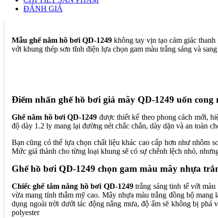
ĐÁNH GIÁ
Mẫu ghế nằm hồ bơi QD-1249
không tay vịn tạo cảm giác thanh 
với khung thép sơn tĩnh điện lựa chọn gam màu trắng sáng và sang
Điểm nhấn ghế hồ bơi giả mây QD-1249 uốn cong n
Ghế nằm hồ bơi QD-1249
được thiết kế theo phong cách mới, hiệ
độ dày 1.2 ly mang lại đường nét chắc chắn, dày dặn và an toàn c
Bạn cũng có thể lựa chọn chất liệu khác cao cấp hơn như nhôm sơn
Mức giá thành cho từng loại khung sẽ có sự chênh lệch nhỏ, nhưng
Ghế hồ bơi QD-1249 chọn gam màu mây nhựa trắn
Chiếc ghế tắm nắng hồ bơi QD-1249
trắng sáng tinh tế với mà
vừa mang tính thẫm mỹ cao. Mây nhựa màu trắng đồng bộ mang lại
dụng ngoài trời dưới tác động nắng mưa, độ ẩm sẽ không bị phá 
polyester