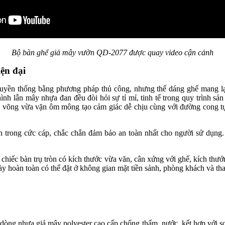
Bộ bàn ghế giả mây vườn QD-2077 được quay video cận cảnh
iện đại
ruyền thống bằng phương pháp thủ công, nhưng thế dáng ghế mang lại
h lẫn mây nhựa đan đều đòi hỏi sự tỉ mỉ, tinh tế trong quy trình sản
 võng vừa vặn ôm mông tạo cảm giác dễ chịu cùng với đường cong tự
.
ên trong cức cáp, chắc chắn đảm bảo an toàn nhất cho người sử dụng
chiếc bàn trụ tròn có kích thước vừa văn, cân xứng với ghế, kích th
hoàn toàn có thể đặt ở không gian mặt tiền sảnh, phòng khách và thay
 dòng nhựa giả mây polyester cao cấp chống thấm nước, kết hợp với sợ