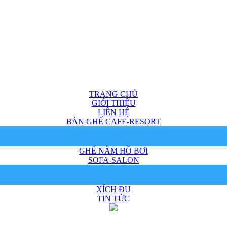
TRANG CHỦ
GIỚI THIỆU
LIÊN HỆ
BÀN GHẾ CAFE-RESORT
GHẾ NẰM HỒ BƠI
SOFA-SALON
XÍCH ĐU
TIN TỨC