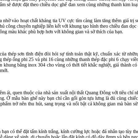
ẩm sẽ được đặt theo chiều dọc ghế đan xem cùng những thanh kim loại
nhờ vào hoạt chất kháng tia UV cực tím càng làm tăng thêm giá trị 
thủ công chuyên nghiệp liên kết với khung tạo hình theo chiều đan dọ
ông màu khác phù hợp hơn với không gian và sở thích của bạn.
 thép sơn tĩnh điện đòi hỏi sự tính toán thật kỹ, chuẩn xác từ nhữ
 thép ống phi 25 và phi 16 cùng những thanh thép đặc phi 6 chạy viề
n khung bằng inox 304 cho vùng có thời tiết khắc nghiệt, giá thành có 
 mới.
m ái, quen thuộc của nhà sản xuất nội thất Quang Đông với tiêu chí n
ng. Ở mẫu bàn ghế này bạn chỉ cần gối gòn tựa lưng là đủ cùng chiếc
hẩm trở nên thu hút, sang trọng và nổi bật cả không gian mà bàn sử
n bạn có thể đặt tấm kính trắng, kính cường lực hoặc đá nhân tạo tùy the
n dễ dàng vệ sinh, di chuyển hoặc lắp đặt kính có độ dày 8mm và bên n