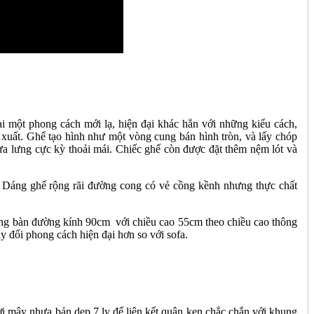
 một phong cách mới lạ, hiện đại khác hẳn với những kiểu cách,
 xuất. Ghế tạo hình như một vòng cung bán hình tròn, và lấy chóp
a lưng cực kỳ thoải mái. Chiếc ghế còn được đặt thêm nệm lót và
. Dáng ghế rộng rãi đường cong có vẻ cồng kềnh nhưng thực chất
ướng bàn đường kính 90cm với chiều cao 55cm theo chiều cao thông
 đổi phong cách hiện đại hơn so với sofa.
i mây nhựa bản dẹp 7 ly để liên kết quân ken chắc chắn với khung