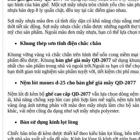
tạo hình của bàn ghế. Một sợi mây nhựa tròn chính yếu cho sản ph
nhựa bản dẹp 8 ly quấn chặt, đều tay tại các điểm giao nhau.
Sợi mây nhựa màu đen cá tính dày dặn có khả năng chịu nắng mưa 
thời tiết tác động. Sợi mây nhựa chắc chắn được những người thợ 
mỹ cho sản phẩm. Ngoài màu đen mây nhựa, bạn có thể lựa chọn t
Khung thép sơn tĩnh điện chắc chắn
Khung vững vàng và chắc chắn trên hình thể uốn cong mềm mại của
phẩm đều được. Khung
bàn ghế giả mây QD-2077
sử dụng khung
nhất cho sản phẩm trong nhà và ngoài trời.Ngoài ra bạn có thể chọ
bạn thời gian trải nghiệm sản phẩm tuyệt vời, tiết kiệm chi phí mua
Nệm lót moues d-25 cho bàn ghế giả mây QD-2077
Nệm lót đi kèm bộ
ghế cao cấp QD-2077
vẫn lựa chọn dòng nệm ê
ái, khả năng chống xẹp lún cao phù hợp làm mê ngồi, nệm tựa lư
vàng óng ánh tương phản với màu đen mây nhựa làm cho bộ sản p
khác, vải nệm cũng đa dạng như sợi mây nhựa polyester.
Bàn sử dụng kính lọt lòng
Chiếc bàn tròn đi kèm được thiết kế theo kiểu bàn lọt lòng, bên trê
với nhà sản xuất về vấn đề này. Kính lọt lòng là kính rời giúp bạ