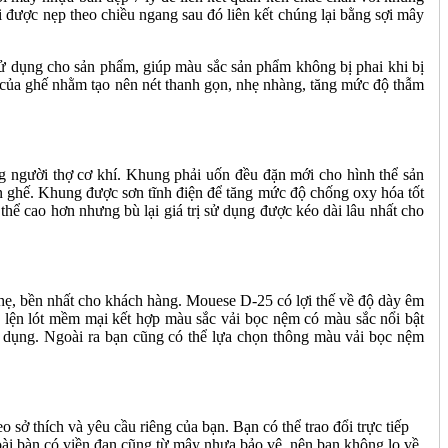
 được nẹp theo chiều ngang sau đó liên kết chúng lại bằng sợi mây
sử dụng cho sản phẩm, giúp màu sắc sản phẩm không bị phai khi bị
c của ghế nhằm tạo nên nét thanh gọn, nhẹ nhàng, tăng mức độ thẫm
ng người thợ cơ khí. Khung phải uốn đều đặn mới cho hình thể sản
n ghế. Khung được sơn tĩnh điện để tăng mức độ chống oxy hóa tốt
thể cao hơn nhưng bù lại giá trị sử dụng được kéo dài lâu nhất cho
hẹ, bền nhất cho khách hàng. Mouese D-25 có lợi thế về độ dày êm
 lện lót mềm mại kết hợp màu sắc vải bọc nệm có màu sắc nổi bật
 dụng. Ngoài ra bạn cũng có thể lựa chọn thông màu vải bọc nệm
o sở thích và yêu cầu riêng của bạn. Bạn có thể trao đổi trực tiếp
goài bàn có viền đan cũng từ mây nhựa bảo vệ, nên bạn không lo về