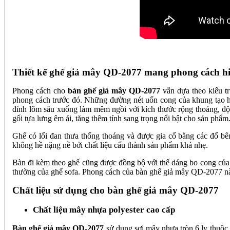
Thiết kế ghế giả mây QD-2077 mang phong cách h
Phong cách cho
bàn ghế giả mây QD-2077
vẫn dựa theo kiểu t
phong cách trước đó. Những đường nét uốn cong của khung tạo hìn
đỉnh lõm sâu xuống làm mêm ngồi với kích thước rộng thoáng, độ
gối tựa lưng êm ái, tăng thêm tính sang trọng nổi bật cho sản phẩm
Ghế có lối đan thưa thống thoáng và được gia cố bằng các đố b
không hề nặng nề bởi chất liệu cấu thành sản phẩm khá nhẹ.
Bàn đi kèm theo ghế cũng được đồng bộ với thế dáng bo cong của 
thường của ghế sofa. Phong cách của bàn ghế giả mây QD-2077 này 
Chất liệu sử dụng cho bàn ghế giả mây QD-2077
Chất liệu mây nhựa polyester cao cấp
Bàn ghế giả mây QD-2077
sử dụng sợi mây nhựa tròn 6 ly thuộc