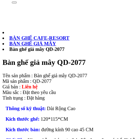
Sản phẩm
0902073879
BÀN GHẾ CAFE-RESORT
BÀN GHẾ GIẢ MÂY
Bàn ghế giả mây QD-2077
Bàn ghế giả mây QD-2077
Tên sản phẩm :
Bàn ghế giả mây QD-2077
Mã sản phẩm :
QD-2077
Giá bán :
Liên hệ
Màu sắc :
Đặt theo yêu cầu
Tình trạng :
Đặt hàng
Thông số kỹ thuật:
Dài Rộng Cao
Kích thước ghế:
120*115*CM
Kích thước bàn:
đường kính 90 cao 45 CM