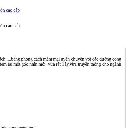
hách,....bằng phong cách mềm mại uyển chuyển với các đường cong
 đem lại một góc nhìn mới, vừa rất Tây,vừa truyền thống cho ngành
ển uốn cong mềm mại