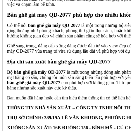
việc va chạm làm bể kính.
Bàn ghế giả may QD-2077 phù hợp cho nhiều khôn
Có thể nói
bàn ghế giả mây QD-2077
là một trong những bộ siê
rộng thoáng như phòng khách, phòng thư giãn đọc sách, hoặc không 
hưởng không gian đẹp và chính sản phẩm cũng sẽ hòa hợp với thiê
Ghế sang trọng, đẳng cấp xứng đáng được đầu tư vào view đẹp của
mây QD-2077 vùa trang trí vừa sử dụng lâu dài và phù hợp với dự 
Địa chỉ sản xuất bàn ghế giả mây QD-2077
Bộ
bàn ghế giả mây QD-2077
là một trong những dòng sản phẩm
mặt hàng có sẵn, chúng tôi luôn sẵn sàng biến tấu phù hợp với yê
bàn ,ghế giả mây QD-2077
cho phù hợp với không gian. Thủ tục 
hàng nhưng sắc xuất này cực kỳ thấp.
Bạn muốn đặt hàng hoặc cần tìm hiểu thêm thông tin có thể liên hệ 
THÔNG TIN NHÀ SẢN XUẤT – CÔNG TY TNHH NỘI T
TRỤ SỞ CHÍNH: 389/19A LÊ VĂN KHƯƠNG, PHƯỜNG HI
XƯỞNG SẢN XUẤT: 16B ĐƯỜNG 156 - BÌNH MỸ - CỦ CHI - 