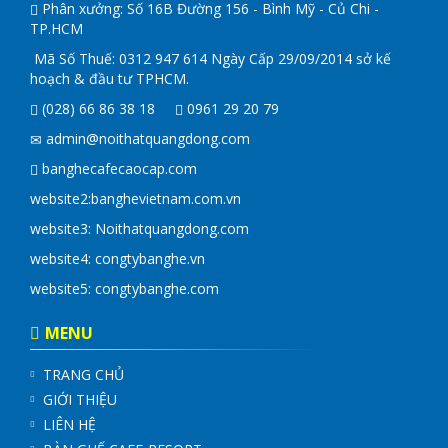
Phân xưởng: Số 16B Đường 156 - Bình Mỹ - Củ Chi -
TP.HCM
Mã Số Thuế: 0312 947 614 Ngày Cấp 29/09/2014 sở kế
hoạch & đầu tư TPHCM.
(028) 66 86 38 18
0961 29 20 79
admin@noithatquangdong.com
banghecafecaocap.com
website2:
banghevietnam.com.vn
website3: Noithatquangdong.com
website4:
congtybanghe.vn
website5:
congtybanghe.com
MENU
TRANG CHỦ
GIỚI THIỆU
LIÊN HỆ