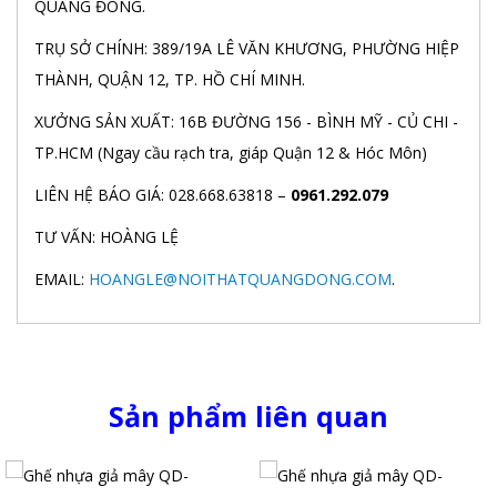
QUANG ĐÔNG.
TRỤ SỞ CHÍNH: 389/19A LÊ VĂN KHƯƠNG, PHƯỜNG HIỆP
THÀNH, QUẬN 12, TP. HỒ CHÍ MINH.
XƯỞNG SẢN XUẤT: 16B ĐƯỜNG 156 - BÌNH MỸ - CỦ CHI -
TP.HCM (Ngay cầu rạch tra, giáp Quận 12 & Hóc Môn)
LIÊN HỆ BÁO GIÁ: 028.668.63818 –
0961.292.079
TƯ VẤN: HOÀNG LỆ
EMAIL:
HOANGLE@NOITHATQUANGDONG.COM
.
Sản phẩm liên quan