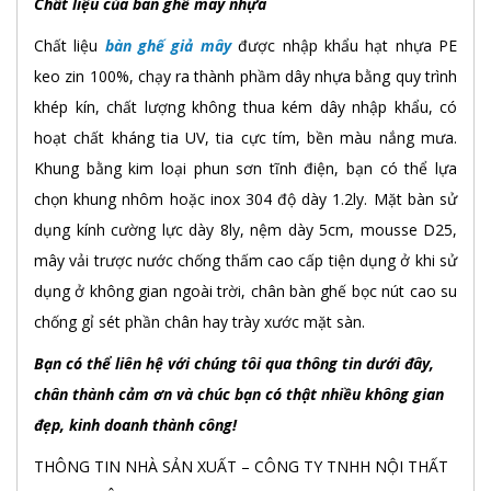
Chất liệu của bàn ghế mây nhựa
Chất liệu
bàn ghế giả mây
được nhập khẩu hạt nhựa PE
keo zin 100%, chạy ra thành phầm dây nhựa bằng quy trình
khép kín, chất lượng không thua kém dây nhập khẩu, có
hoạt chất kháng tia UV, tia cực tím, bền màu nắng mưa.
Khung bằng kim loại phun sơn tĩnh điện, bạn có thể lựa
chọn khung nhôm hoặc inox 304 độ dày 1.2ly. Mặt bàn sử
dụng kính cường lực dày 8ly, nệm dày 5cm, mousse D25,
mây vải trược nước chống thấm cao cấp tiện dụng ở khi sử
dụng ở không gian ngoài trời, chân bàn ghế bọc nút cao su
chống gỉ sét phần chân hay trày xước mặt sàn.
Bạn có thể liên hệ với chúng tôi qua thông tin dưới đây,
chân thành cảm ơn và chúc bạn có thật nhiều không gian
đẹp, kinh doanh thành công!
THÔNG TIN NHÀ SẢN XUẤT – CÔNG TY TNHH NỘI THẤT