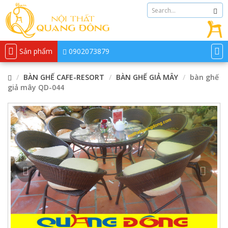
Sản phẩm
0902073879
BÀN GHẾ CAFE-RESORT
BÀN GHẾ GIẢ MÂY
bàn ghế
giả mây QD-044